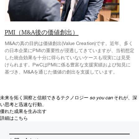
PMI（M&A後の価値創出）
M&Aの真の目的は価値創出(Value Creation)です。近年、多く
の日本企業にPMIの重要性が浸透してきていますが、当初想定
した統合効果を十分に得られていないケースも現実には見受
けられます。PwCはPMIに係る豊富な支援実績および知見に
基づき、M&Aを通じた価値の創出を支援しています。
未来を拓く洞察と信頼できるテクノロジー
so you can
それが、深
い思考と迅速な行動、
優れた成果を生み出す
詳細はこちら