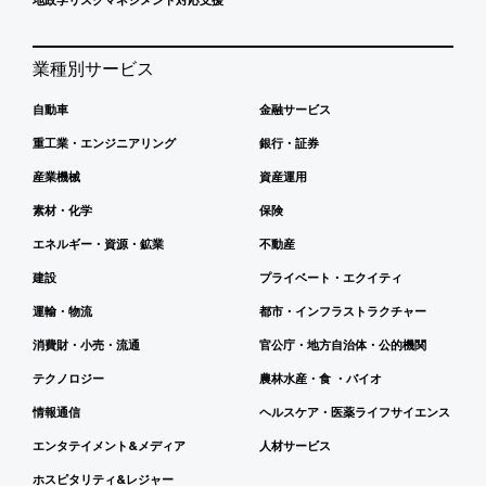
業種別サービス
自動車
金融サービス
重工業・エンジニアリング
銀行・証券
産業機械
資産運用
素材・化学
保険
エネルギー・資源・鉱業
不動産
建設
プライベート・エクイティ
運輸・物流
都市・インフラストラクチャー
消費財・小売・流通
官公庁・地方自治体・公的機関
テクノロジー
農林水産・食 ・バイオ
情報通信
ヘルスケア・医薬ライフサイエンス
エンタテイメント&メディア
人材サービス
ホスピタリティ&レジャー