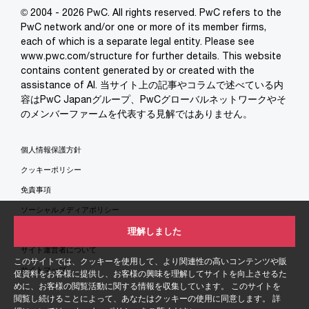
© 2004 - 2026 PwC. All rights reserved. PwC refers to the
PwC network and/or one or more of its member firms,
each of which is a separate legal entity. Please see
www.pwc.com/structure for further details. This website
contains content generated by or created with the
assistance of AI. 当サイト上の記事やコラムで述べている内
容はPwC Japanグループ、PwCグローバルネットワークやそ
のメンバーファームを代表する見解ではありません。
個人情報保護方針
クッキーポリシー
免責事項
ソーシャルメディアポリシー
特定商取引法に基づく表示
理解しました
サイト運営者について
このサイトでは、クッキーを使用して、より関連性の高いコンテンツや販
サイトマップ
促資料をお客様に提供し、お客様の興味を理解してサイトを向上させるた
めに、お客様の閲覧活動に関する情報を収集しています。 このサイトを
閲覧し続けることによって、あなたはクッキーの使用に同意します。 詳