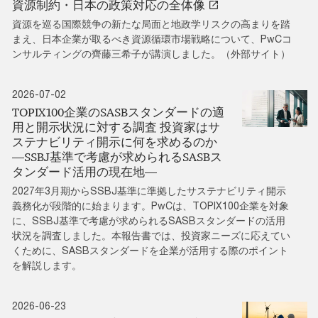
資源制約・日本の政策対応の全体像
資源を巡る国際競争の新たな局面と地政学リスクの高まりを踏
まえ、日本企業が取るべき資源循環市場戦略について、PwCコ
ンサルティングの齊藤三希子が講演しました。（外部サイト）
2026-07-02
TOPIX100企業のSASBスタンダードの適
用と開示状況に対する調査 投資家はサ
ステナビリティ開示に何を求めるのか
―SSBJ基準で考慮が求められるSASBス
タンダード活用の現在地―
2027年3月期からSSBJ基準に準拠したサステナビリティ開示
義務化が段階的に始まります。PwCは、TOPIX100企業を対象
に、SSBJ基準で考慮が求められるSASBスタンダードの活用
状況を調査しました。本報告書では、投資家ニーズに応えてい
くために、SASBスタンダードを企業が活用する際のポイント
を解説します。
2026-06-23