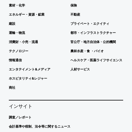
素材・化学
保険
エネルギー・資源・鉱業
不動産
建設
プライベート・エクイティ
運輸・物流
都市・インフラストラクチャー
消費財・小売・流通
官公庁・地方自治体・公的機関
テクノロジー
農林水産・食 ・バイオ
情報通信
ヘルスケア・医薬ライフサイエンス
エンタテイメント&メディア
人材サービス
ホスピタリティ&レジャー
商社
インサイト
調査／レポート
会計基準や税制、法令等に関するニュース