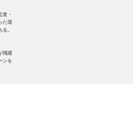
監査・
った環
ある。
が飛躍
ーンを