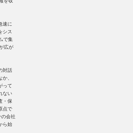
報を収
急速に
をシス
ムで集
が広が
の対話
なか、
がって
れない
査・保
原点で
分の会社
から始