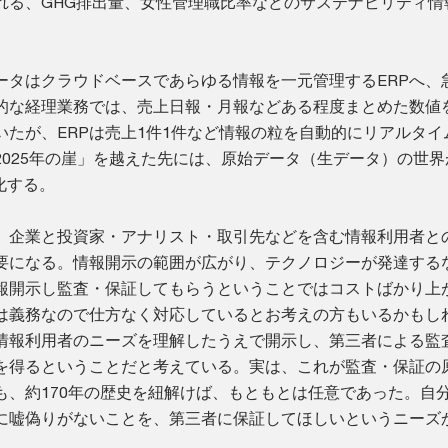
れる、GHG排出量、女性管理職比率などのサステナビリティ情
ータはクラウドベースであらゆる情報を一元管理するERPへ、
的な経理業務では、売上日報・月報などある程度まとめた数値
いたが、ERPは売上1件1件など情報の粒を自動的にリアルタイ
2025年の崖」を越えた先には、原始データ（生データ）の世界
化する。
、企業と投資家・アナリスト・取引先などを含む情報利用者と
要になる。情報開示の範囲が広がり、テクノロジーが発達する
報開示し監査・保証してもらうということではコストばかり上
は義務なので仕方なく対応しているとお考えの方もいるかもし
情報利用者のニーズを理解したうえで開示し、第三者による監
を得るということだと考えている。実は、これが監査・保証の
も、約170年の歴史を紐解けば、もともとは任意であった。自
に嘘偽りがないことを、第三者に保証してほしいというニーズ