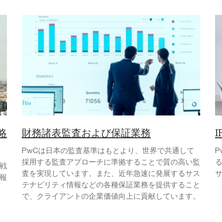
略
財務諸表監査および保証業務
PwCは日本の監査基準はもとより、世界で共通して
P
採用する監査アプローチに準拠することで質の高い監
る
戦
査を実現しています。また、近年急速に発展するサス
報
テナビリティ情報などの各種保証業務を提供すること
で、クライアントの企業価値向上に貢献しています。