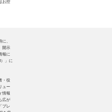
はお控
時に、
。開示
情報に
M）」に
者・役
リュー
ィ情報
も広が
「プレ