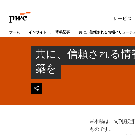
Skip
Skip
to
to
サービス
content
footer
ホーム
インサイト
寄稿記事
共に、信頼される情報バリューチ
共に、信頼される情
築を
※本稿は、旬刊経理情
ものです。