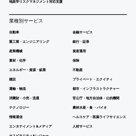
地政学リスクマネジメント対応支援
業種別サービス
自動車
金融サービス
重工業・エンジニアリング
銀行・証券
産業機械
資産運用
素材・化学
保険
エネルギー・資源・鉱業
不動産
建設
プライベート・エクイティ
運輸・物流
都市・インフラストラクチャー
消費財・小売・流通
官公庁・地方自治体・公的機関
テクノロジー
農林水産・食 ・バイオ
情報通信
ヘルスケア・医薬ライフサイエンス
エンタテイメント&メディア
人材サービス
ホスピタリティ&レジャー