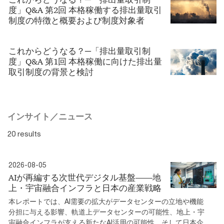
度」Q&A 第2回 本格稼働する排出量取引
制度の特徴と概要および制度対象者
これからどうなる？─「排出量取引制
度」Q&A 第1回 本格稼働に向けた排出量
取引制度の背景と検討
インサイト／ニュース
20 results
2026-08-05
AIが再編する次世代デジタル基盤――地
上・宇宙融合インフラと日本の産業戦略
本レポートでは、AI需要の拡大がデータセンターの立地や機能
分担に与える影響、軌道上データセンターの可能性、地上・宇
宙融合インフラが支える新たなAI活用の可能性、そして日本企