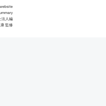
website
ummary
士法人編
至康 監修