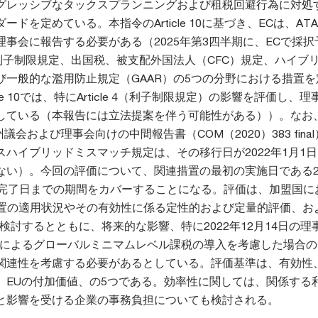
グレッシブなタックスプランニングおよび租税回避行為に対処
ドを定めている。本指令のArticle 10に基づき、ECは、AT
事会に報告する必要がある（2025年第3四半期に、ECで採択
、利子制限規定、出国税、被支配外国法人（CFC）規定、ハイブ
び一般的な濫用防止規定（GAAR）の5つの分野における措置を
le 10では、特にArticle 4（利子制限規定）の影響を評価し、
している（本報告には立法提案を伴う可能性がある））。なお、
州議会および理事会向けの中間報告書（COM（2020）383 fina
ハイブリッドミスマッチ規定は、その移行日が2022年1月1
ない）。今回の評価について、関連措置の最初の実施日である20
の完了日までの期間をカバーすることになる。評価は、加盟国に
措置の適用状況やその有効性に係る定性的および定量的評価、お
検討するとともに、将来的な影響、特に2022年12月14日の理
2523）によるグローバルミニマムレベル課税の導入を考慮した場合
関連性を考慮する必要があるとしている。評価基準は、有効性
、EUの付加価値、の5つである。効率性に関しては、関係する
と影響を受ける企業の事務負担についても検討される。