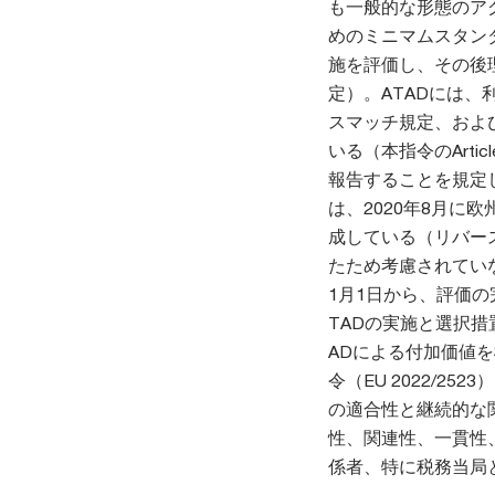
も一般的な形態のア
めのミニマムスタンダー
施を評価し、その後理
定）。ATADには
スマッチ規定、およ
いる（本指令のArtic
報告することを規定
は、2020年8月に欧
成している（リバース
たため考慮されてい
1月1日から、評価
TADの実施と選択
ADによる付加価値を
令（EU 2022/
の適合性と継続的な
性、関連性、一貫性
係者、特に税務当局