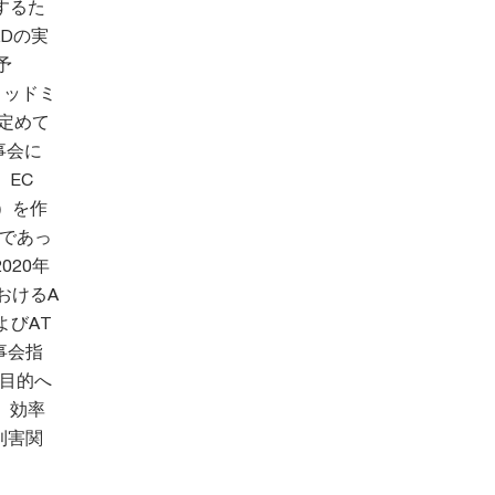
するた
ADの実
予
リッドミ
定めて
理事会に
EC
l）を作
日であっ
20年
おけるA
よびAT
事会指
の目的へ
、効率
利害関