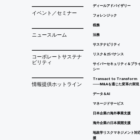
ディールアドバイザリー
イベント／セミナー
フォレンジック
税務
ニュースルーム
法務
サステナビリティ
リスク＆ガバナンス
コーポレートサステナ
ビリティ
サイバーセキュリティ＆プラ
シー
Transact to Transform
情報提供ホットライン
――M&Aを通じた変革の実現
データ＆AI
マネージドサービス
日本企業の海外事業支援
海外企業の日本展開支援
地政学リスクマネジメント対
援