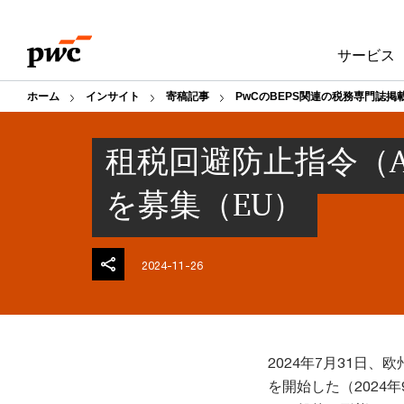
Skip
Skip
to
to
サービス
content
footer
ホーム
インサイト
寄稿記事
PwCのBEPS関連の税務専門誌掲
租税回避防止指令（A
を募集（EU）
2024-11-26
2024年7月31日
を開始した（2024