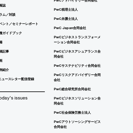
PwCアドバイザリー合同会社
報誌
PwC税理士法人
ラム／対談
PwC弁護士法人
ベント／セミナーレポート
PwC Japan合同会社
種ガイドブック
PwCビジネストランスフォーメ
籍
ーション合同会社
稿記事
PwCビジネスアシュアランス合
同会社
画
PwCサステナビリティ合同会社
例紹介
PwCリスクアドバイザリー合同
ニュースレター配信登録
会社
PwC総合研究所合同会社
oday's issues
PwCビジネスソリューション合
同会社
PwC社会保険労務士法人
PwCアウトソーシングサービス
合同会社