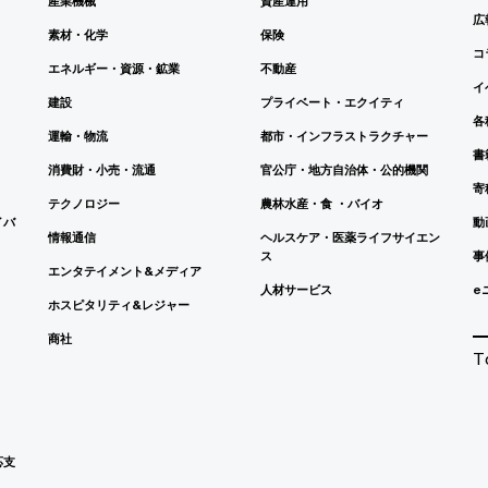
産業機械
資産運用
広
素材・化学
保険
コ
エネルギー・資源・鉱業
不動産
イ
建設
プライベート・エクイティ
各
運輸・物流
都市・インフラストラクチャー
書
消費財・小売・流通
官公庁・地方自治体・公的機関
寄
テクノロジー
農林水産・食 ・バイオ
イバ
動
情報通信
ヘルスケア・医薬ライフサイエン
ス
事
エンタテイメント&メディア
人材サービス
e
ホスピタリティ&レジャー
商社
T
応支