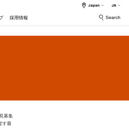
Japan
JA
Search
プ
採用情報
意見募集
ぼす最