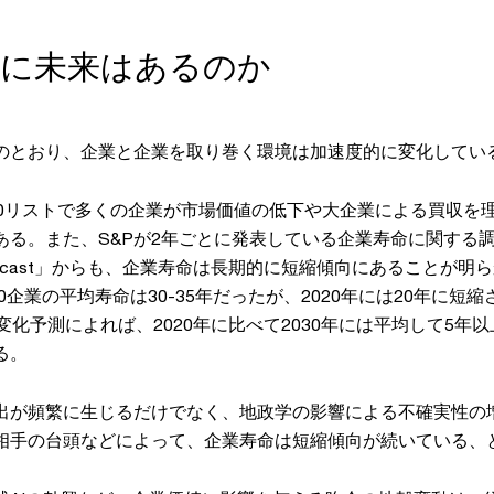
長に未来はあるのか
のとおり、企業と企業を取り巻く環境は加速度的に変化してい
500リストで多くの企業が市場価値の低下や大企業による買収を
る。また、S&Pが2年ごとに発表している企業寿命に関する調査
ity Forecast」からも、企業寿命は長期的に短縮傾向にあることが
00企業の平均寿命は30-35年だったが、2020年には20年に短
変化予測によれば、2020年に比べて2030年には平均して5年
る。
出が頻繁に生じるだけでなく、地政学の影響による不確実性の
相手の台頭などによって、企業寿命は短縮傾向が続いている、