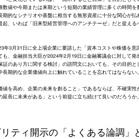
務数値や今期または来期という短期の業績管理に多くの時間を
長期的なシナリオや基盤に相当する無形資産に十分な関心が払
提起、いわば「旧来型経営管理へのアンチテーゼ」だと捉える
23年3月31日に全上場企業に要請した「資本コストや株価を
も、金融担当大臣が2024年2月19日に金融審議会に対して
保証のあり方に関する検討」の諮問文においても、その目的と
中長期的な企業価値向上に触れていることを忘れてはならない
価値を高め、企業の未来を創ること」であるならば、不確実性
の延長に未来がある」という前提に立ち続けて良いのだろうか
ビリティ開示の「よくある論調」