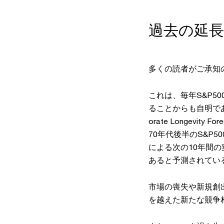
過去の延
多くの読者がご承知
これは、毎年S&P
ることからも自明であ
orate Longev
70年代後半のS&P5
による次の10年間の
あると予測されてい
市場の喪失や新規創
を越えた新たな競争