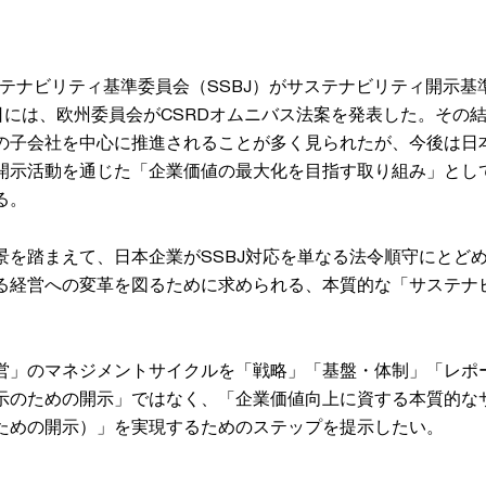
サステナビリティ基準委員会（SSBJ）がサステナビリティ開示
6日には、欧州委員会がCSRDオムニバス法案を発表した。その
の子会社を中心に推進されることが多く見られたが、今後は日
開示活動を通じた「企業価値の最大化を目指す取り組み」とし
る。
景を踏まえて、日本企業がSSBJ対応を単なる法令順守にとど
る経営への変革を図るために求められる、本質的な「サステナ
営」のマネジメントサイクルを「戦略」「基盤・体制」「レポ
示のための開示」ではなく、「企業価値向上に資する本質的な
ための開示）」を実現するためのステップを提示したい。