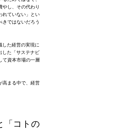
費やし、その代わり
われていない」とい
べきではないだろう
意識した経営の実現に
発出した「サステナビ
して資本市場の一層
。
が高まる中で、経営
。
と「コトの