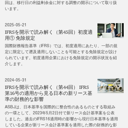
回は、移行日の利益剰余金に対する調整の開示について取り扱
います。
2025-05-21
IFRSを開示で読み解く（第45回）初度適
用① 免除規定
国際財務報告基準（IFRS）では、初度適用にあたり、一部の規
定に限定して遡及適用しないことを可能とする免除規定が設け
られています。初度適用企業における免除規定の開示状況を紹
介します。
2024-05-31
IFRSを開示で読み解く（第44回） IFRS
第16号の適用から見る日本の新リース基
準の財務的な影響
ASBJは、日本基準を国際的に整合性のあるものとする取組み
の一環として、2023年5月2日付で新リース会計基準案を公表
しました。過去のIFRS16適用時の影響から現行日本基準を適用
している企業が新リース会計基準案を適用した際の財務的な影