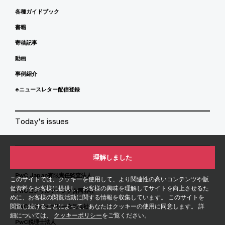
各種ガイドブック
書籍
寄稿記事
動画
事例紹介
eニュースレター配信登録
Today's issues
PwC Japanグループ
理解しました
PwC Japan有限責任監査法人
このサイトでは、クッキーを使用して、より関連性の高いコンテンツや販
促資料をお客様に提供し、お客様の興味を理解してサイトを向上させるた
PwCコンサルティング合同会社
めに、お客様の閲覧活動に関する情報を収集しています。 このサイトを
閲覧し続けることによって、あなたはクッキーの使用に同意します。 詳
PwCアドバイザリー合同会社
細については、
クッキーポリシー
をご覧ください。
PwC税理士法人