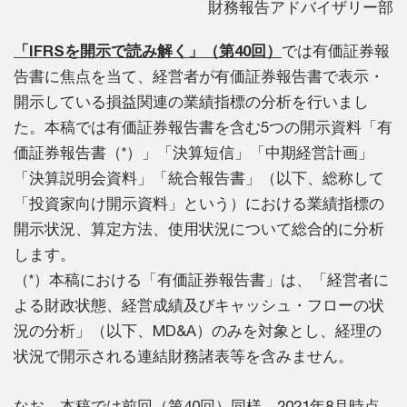
財務報告アドバイザリー部
「IFRSを開示で読み解く」（第40回）
では有価証券報
告書に焦点を当て、経営者が有価証券報告書で表示・
開示している損益関連の業績指標の分析を行いまし
た。本稿では有価証券報告書を含む5つの開示資料「有
価証券報告書（*）」「決算短信」「中期経営計画」
「決算説明会資料」「統合報告書」（以下、総称して
「投資家向け開示資料」という）における業績指標の
開示状況、算定方法、使用状況について総合的に分析
します。
（*）本稿における「有価証券報告書」は、「経営者に
よる財政状態、経営成績及びキャッシュ・フローの状
況の分析」（以下、MD&A）のみを対象とし、経理の
状況で開示される連結財務諸表等を含みません。
なお、本稿では前回（第40回）同様、2021年8月時点