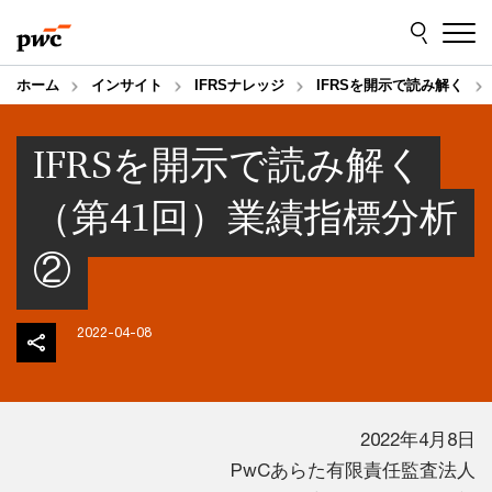
Skip
Skip
to
to
content
footer
ホーム
インサイト
IFRSナレッジ
IFRSを開示で読み解く
IFRSを開示で読み解く
（第41回）業績指標分析
②
2022-04-08
2022年4月8日
PwCあらた有限責任監査法人