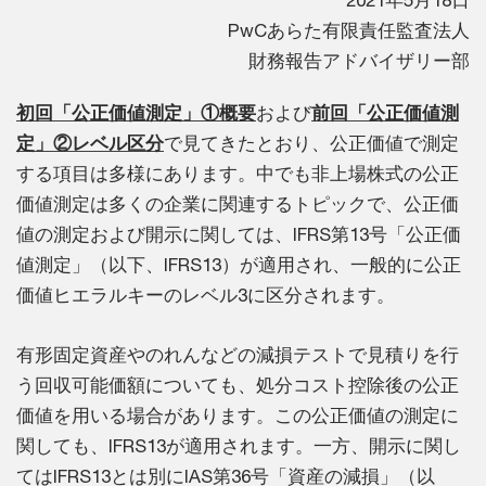
2021年5月18日
PwCあらた有限責任監査法人
財務報告アドバイザリー部
初回「公正価値測定」①概要
および
前回「公正価値測
定」②レベル区分
で見てきたとおり、公正価値で測定
する項目は多様にあります。中でも非上場株式の公正
価値測定は多くの企業に関連するトピックで、公正価
値の測定および開示に関しては、IFRS第13号「公正価
値測定」（以下、IFRS13）が適用され、一般的に公正
価値ヒエラルキーのレベル3に区分されます。
有形固定資産やのれんなどの減損テストで見積りを行
う回収可能価額についても、処分コスト控除後の公正
価値を用いる場合があります。この公正価値の測定に
関しても、IFRS13が適用されます。一方、開示に関し
てはIFRS13とは別にIAS第36号「資産の減損」（以