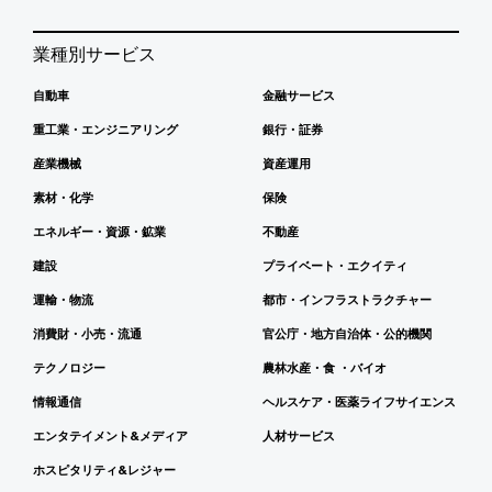
業種別サービス
自動車
金融サービス
重工業・エンジニアリング
銀行・証券
産業機械
資産運用
素材・化学
保険
エネルギー・資源・鉱業
不動産
建設
プライベート・エクイティ
運輸・物流
都市・インフラストラクチャー
消費財・小売・流通
官公庁・地方自治体・公的機関
テクノロジー
農林水産・食 ・バイオ
情報通信
ヘルスケア・医薬ライフサイエンス
エンタテイメント&メディア
人材サービス
ホスピタリティ&レジャー