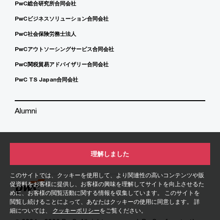
PwC総合研究所合同会社
PwCビジネスソリューション合同会社
PwC社会保険労務士法人
PwCアウトソーシングサービス合同会社
PwC関税貿易アドバイザリー合同会社
PwC TS Japan合同会社
Alumni
理解しました
このサイトでは、クッキーを使用して、より関連性の高いコンテンツや販
促資料をお客様に提供し、お客様の興味を理解してサイトを向上させるた
めに、お客様の閲覧活動に関する情報を収集しています。 このサイトを
閲覧し続けることによって、あなたはクッキーの使用に同意します。 詳
細については、
クッキーポリシー
をご覧ください。