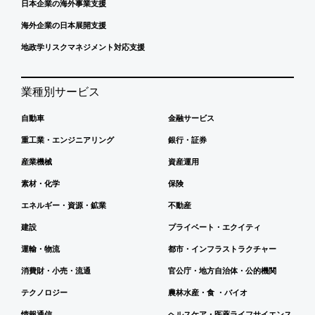
日本企業の海外事業支援
海外企業の日本展開支援
地政学リスクマネジメント対応支援
業種別サービス
自動車
金融サービス
重工業・エンジニアリング
銀行・証券
産業機械
資産運用
素材・化学
保険
エネルギー・資源・鉱業
不動産
建設
プライベート・エクイティ
運輸・物流
都市・インフラストラクチャー
消費財・小売・流通
官公庁・地方自治体・公的機関
テクノロジー
農林水産・食 ・バイオ
情報通信
ヘルスケア・医薬ライフサイエンス