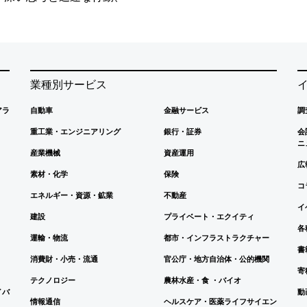
業種別サービス
アラ
自動車
金融サービス
調
重工業・エンジニアリング
銀行・証券
会
ニ
産業機械
資産運用
広
素材・化学
保険
コ
エネルギー・資源・鉱業
不動産
イ
建設
プライベート・エクイティ
各
運輸・物流
都市・インフラストラクチャー
書
消費財・小売・流通
官公庁・地方自治体・公的機関
寄
テクノロジー
農林水産・食 ・バイオ
イバ
動
情報通信
ヘルスケア・医薬ライフサイエン