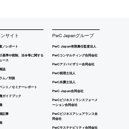
インサイト
PwC Japanグループ
査／レポート
PwC Japan有限責任監査法人
計基準や税制、法令等に関する
PwCコンサルティング合同会社
ュース
PwCアドバイザリー合同会社
報誌
PwC税理士法人
ラム／対談
PwC弁護士法人
ベント／セミナーレポート
PwC Japan合同会社
種ガイドブック
PwCビジネストランスフォーメ
籍
ーション合同会社
稿記事
PwCビジネスアシュアランス合
同会社
画
PwCサステナビリティ合同会社