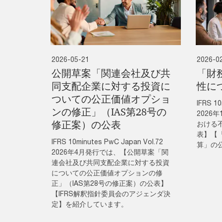
2026-05-21
2026-0
公開草案「関連会社及び共
「財
同支配企業に対する投資に
性に
ついての公正価値オプショ
IFRS 10
ンの修正」（IAS第28号の
2026
修正案）の公表
おける
表】【
IFRS 10minutes PwC Japan Vol.72
算」の
2026年4月発行では、【公開草案「関
連会社及び共同支配企業に対する投資
についての公正価値オプションの修
正」（IAS第28号の修正案）の公表】
【IFRS解釈指針委員会のアジェンダ決
定】を紹介しています。