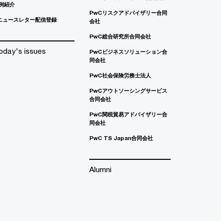
例紹介
PwCリスクアドバイザリー合同
ニュースレター配信登録
会社
PwC総合研究所合同会社
oday's issues
PwCビジネスソリューション合
同会社
PwC社会保険労務士法人
PwCアウトソーシングサービス
合同会社
PwC関税貿易アドバイザリー合
同会社
PwC TS Japan合同会社
Alumni