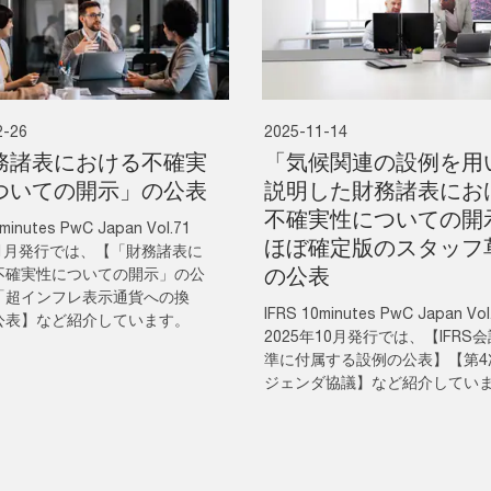
2-26
2025-11-14
務諸表における不確実
「気候関連の設例を用
ついての開示」の公表
説明した財務諸表にお
不確実性についての開
minutes PwC Japan Vol.71
ほぼ確定版のスタッフ
年1月発行では、【「財務諸表に
の公表
不確実性についての開示」の公
「超インフレ表示通貨への換
IFRS 10minutes PwC Japan Vol
公表】など紹介しています。
2025年10月発行では、【IFRS
準に付属する設例の公表】【第4
ジェンダ協議】など紹介してい