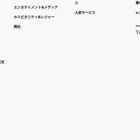
ス
事
エンタテイメント&メディア
人材サービス
e
ホスピタリティ&レジャー
商社
T
応支