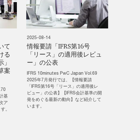
2025-08-14
いて
情報要請「IFRS第16号
ける
「リース」の適用後レビュ
示」
ー」の公表
草案
IFRS 10minutes PwC Japan Vol.69
2025年7月発行では、【情報要請
「IFRS第16号「リース」の適用後レ
.70
ビュー」の公表】【IFRS会計基準の開
会計基
発をめぐる最新の動向】など紹介して
次ア
います。
ます。