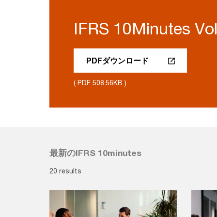
IFRS 10Minutes Vol
PDFダウンロード
( PDF 508.56KB )
最新のIFRS 10minutes
20 results