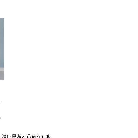
す
、
。
、深い思考と迅速な行動、