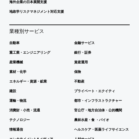
海外企業の日本展開支援
地政学リスクマネジメント対応支援
業種別サービス
自動車
金融サービス
重工業・エンジニアリング
銀行・証券
産業機械
資産運用
素材・化学
保険
エネルギー・資源・鉱業
不動産
建設
プライベート・エクイティ
運輸・物流
都市・インフラストラクチャー
消費財・小売・流通
官公庁・地方自治体・公的機関
テクノロジー
農林水産・食 ・バイオ
情報通信
ヘルスケア・医薬ライフサイエンス
エンタテイメント&メディア
人材サービス