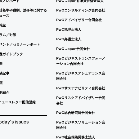
査／レポート
PwC Japan有限責任監査法人
計基準や税制、法令等に関する
PwCコンサルティング合同会社
ュース
PwCアドバイザリー合同会社
報誌
PwC税理士法人
ラム／対談
PwC弁護士法人
ベント／セミナーレポート
PwC Japan合同会社
種ガイドブック
PwCビジネストランスフォーメ
籍
ーション合同会社
稿記事
PwCビジネスアシュアランス合
同会社
画
PwCサステナビリティ合同会社
例紹介
PwCリスクアドバイザリー合同
ニュースレター配信登録
会社
PwC総合研究所合同会社
oday's issues
PwCビジネスソリューション合
同会社
PwC社会保険労務士法人