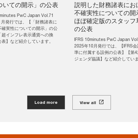
ついての開示」の公表
説明した財務諸表にお
不確実性についての開
minutes PwC Japan Vol.71
ほぼ確定版のスタッフ
年1月発行では、【「財務諸表に
の公表
不確実性についての開示」の公
「超インフレ表示通貨への換
IFRS 10minutes PwC Japan Vol
公表】など紹介しています。
2025年10月発行では、【IFRS
準に付属する設例の公表】【第4
ジェンダ協議】など紹介してい
Load more
View all