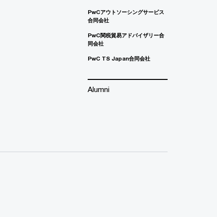
PwCアウトソーシングサービス
合同会社
PwC関税貿易アドバイザリー合
同会社
PwC TS Japan合同会社
Alumni