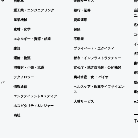
アラ
自動車
金融サービス
調
重工業・エンジニアリング
銀行・証券
会
ニ
産業機械
資産運用
広
素材・化学
保険
コ
エネルギー・資源・鉱業
不動産
イ
建設
プライベート・エクイティ
各
運輸・物流
都市・インフラストラクチャー
書
消費財・小売・流通
官公庁・地方自治体・公的機関
寄
テクノロジー
農林水産・食 ・バイオ
イバ
動
情報通信
ヘルスケア・医薬ライフサイエン
ス
事
エンタテイメント&メディア
人材サービス
e
ホスピタリティ&レジャー
商社
T