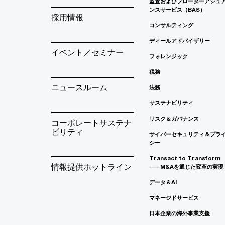
監査およびブローダーアシュ
ンスサービス（BAS）
採用情報
コンサルティング
ディールアドバイザリー
イベント／セミナー
フォレンジック
税務
ニュースルーム
法務
サステナビリティ
リスク＆ガバナンス
コーポレートサステナ
ビリティ
サイバーセキュリティ＆プラ
シー
Transact to Transform
情報提供ホットライン
――M&Aを通じた変革の実現
データ＆AI
マネージドサービス
日本企業の海外事業支援