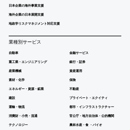
日本企業の海外事業支援
海外企業の日本展開支援
地政学リスクマネジメント対応支援
業種別サービス
自動車
金融サービス
重工業・エンジニアリング
銀行・証券
産業機械
資産運用
素材・化学
保険
エネルギー・資源・鉱業
不動産
建設
プライベート・エクイティ
運輸・物流
都市・インフラストラクチャー
消費財・小売・流通
官公庁・地方自治体・公的機関
テクノロジー
農林水産・食 ・バイオ