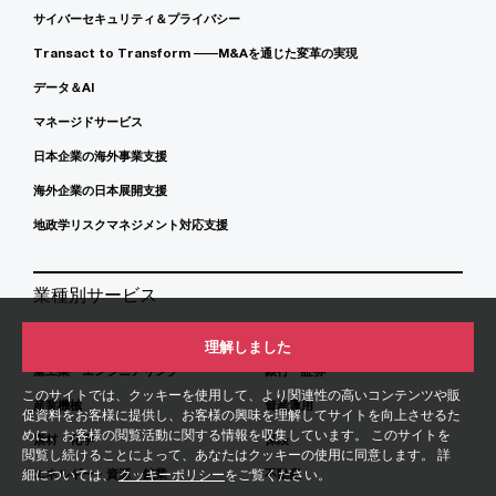
サイバーセキュリティ＆プライバシー
Transact to Transform ――M&Aを通じた変革の実現
データ＆AI
マネージドサービス
日本企業の海外事業支援
海外企業の日本展開支援
地政学リスクマネジメント対応支援
業種別サービス
自動車
金融サービス
理解しました
重工業・エンジニアリング
銀行・証券
このサイトでは、クッキーを使用して、より関連性の高いコンテンツや販
産業機械
資産運用
促資料をお客様に提供し、お客様の興味を理解してサイトを向上させるた
めに、お客様の閲覧活動に関する情報を収集しています。 このサイトを
素材・化学
保険
閲覧し続けることによって、あなたはクッキーの使用に同意します。 詳
エネルギー・資源・鉱業
不動産
細については、
クッキーポリシー
をご覧ください。