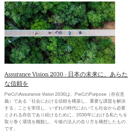
Assurance Vision 2030 - 日本の未来に、あらた
な信頼を
PwCのAssurance Vision 2030は、PwCのPurpose（存在意
義）である「社会における信頼を構築し、重要な課題を解決
する」ことを実現し、いずれの時代においても社会から必要
とされる存在であり続けるために、2030年における私たちを
取り巻く環境を概観し、今後の法人の在り方を構想したもの
です。