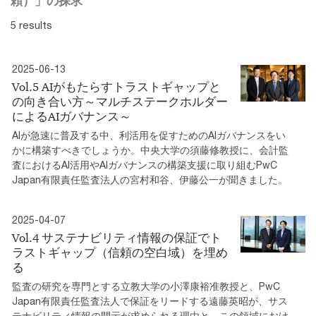
頼）」の探求
5 results
2025-06-13
Vol.5 AIがもたらすトラストギャップと
の向き合い方～マルチステークホルダー
によるAIガバナンス～
AIが急速に普及する中、利活用を促すためのAIガバナンスをい
かに構築すべきでしょうか。中央大学の須藤修教授に、会計監
査におけるAI活用やAIガバナンスの構築支援に取り組むPwC
Japan有限責任監査法人の宮村和谷、伊藤公一が聞きました。
2025-04-07
Vol.4 サステナビリティ情報の保証でト
ラストギャップ（信頼の空白域）を埋め
る
監査の研究を専門とする立教大学の小澤康裕准教授と、PwC
Japan有限責任監査法人で保証をリードする遠藤英昭が、サス
テナビリティ情報の開示が求められる理由と、この領域におけ