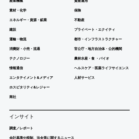
産業機械
資産運用
素材・化学
保険
エネルギー・資源・鉱業
不動産
建設
プライベート・エクイティ
運輸・物流
都市・インフラストラクチャー
消費財・小売・流通
官公庁・地方自治体・公的機関
テクノロジー
農林水産・食 ・バイオ
情報通信
ヘルスケア・医薬ライフサイエンス
エンタテイメント&メディア
人材サービス
ホスピタリティ&レジャー
商社
インサイト
調査／レポート
会計基準や税制、法令等に関するニュース