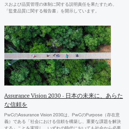
スおよび品質管理の体制に関する説明責任を果たすため、
「監査品質に関する報告書」を開示しています。
Assurance Vision 2030 - 日本の未来に、あらた
な信頼を
PwCのAssurance Vision 2030は、PwCのPurpose（存在意
義）である「社会における信頼を構築し、重要な課題を解決
する」ことを実現し、いずれの時代においても社会から必要