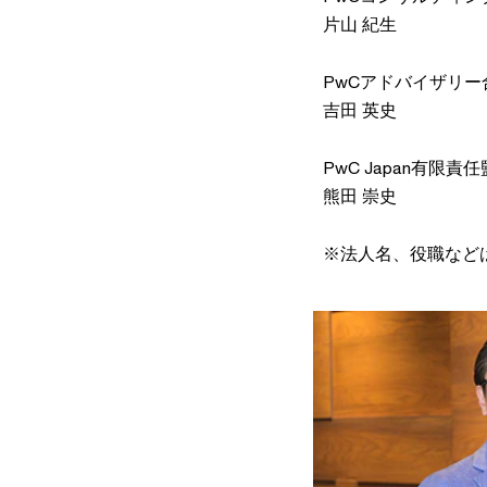
片山 紀生
PwCアドバイザリ
吉田 英史
PwC Japan有限
熊田 崇史
※法人名、役職など