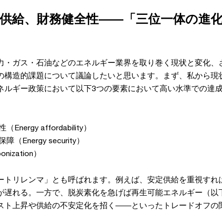
供給、財務健全性――「三位一体の進
力・ガス・石油などのエネルギー業界を取り巻く現状と変化、
の構造的課題について議論したいと思います。まず、私から現
ネルギー政策において以下3つの要素において高い水準での達
ergy affordability）
Energy security）
nization）
ートリレンマ」とも呼ばれます。例えば、安定供給を重視すれ
が遅れる。一方で、脱炭素化を急げば再生可能エネルギー（以
スト上昇や供給の不安定化を招く――といったトレードオフの