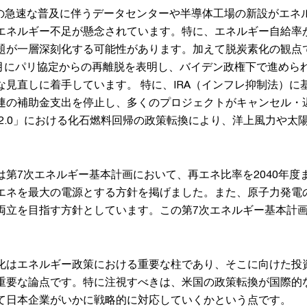
Iの急速な普及に伴うデータセンターや半導体工場の新設がエネ
エネルギー不足が懸念されています。特に、エネルギー自給率が
題が一層深刻化する可能性があります。加えて脱炭素化の観点
年1月にパリ協定からの再離脱を表明し、バイデン政権下で進めら
な見直しに着手しています。 特に、IRA（インフレ抑制法）に
連の補助金支出を停止し、多くのプロジェクトがキャンセル・
プ2.0」における化石燃料回帰の政策転換により、洋上風力や太
第7次エネルギー基本計画において、再エネ比率を2040年度ま
エネを最大の電源とする方針を掲げました。また、原子力発電
両立を目指す方針としています。この第7次エネルギー基本計
。
化はエネルギー政策における重要な柱であり、そこに向けた投
重要な論点です。特に注視すべきは、米国の政策転換が国際的
て日本企業がいかに戦略的に対応していくかという点です。