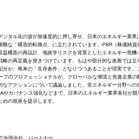
デジタル化の波が加速度的に押し寄せ、日本のエネルギー業界
困難な「構造的転換点」に立たされています。PBR（株価純資産
収益構造の再設計、地政学リスクを背景としたエネルギー危機
戦略の再定義を突きつけています。もはや部分的な改善では立
配分が、将来の「生存条件」となりつつあることが現実です。
nグループのプロフェッショナルが、グローバルな潮流と先進企業
的なアクションについて議論しました。非エネルギー分野への
&Aやガバナンス強化などまで、日本のエネルギー業界各社が競
ための視座を提示します。
ング合同会社 パートナー