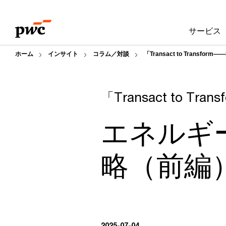
Skip
Skip
to
to
サービス
content
footer
ホーム
インサイト
コラム／対談
「Transact to Trans
「Transact to 
エネルギ
略（前編
2025-07-04