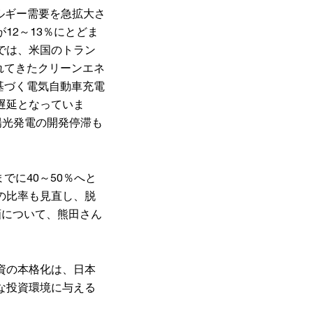
ルギー需要を急拡大さ
12～13％にとどま
では、米国のトラン
れてきたクリーンエネ
基づく電気自動車充電
遅延となっていま
陽光発電の開発停滞も
でに40～50％へと
の比率も見直し、脱
画について、熊田さん
資の本格化は、日本
な投資環境に与える