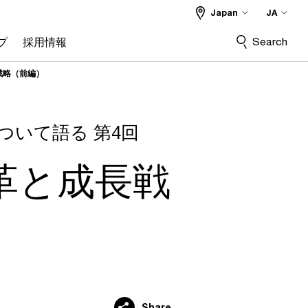
Japan
JA
Search
プ
採用情報
戦略（前編）
」について語る 第4回
革と成長戦
Share