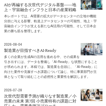
AIが再編する次世代デジタル基盤――地
上・宇宙融合インフラと日本の産業戦略
本レポートでは、AI需要の拡大がデータセンターの立地や機能
分担に与える影響、軌道上データセンターの可能性、地上・宇
宙融合インフラが支える新たなAI活用の可能性、そして日本企
業の勝ち筋を整理します。
2026-08-04
製造業が目指すべきAI-Ready
多くの企業が生成AIの活用を進める中、その成果を
引き出すには、データを整備し「AI-Ready」な状態にすること
が求められます。本稿では、製造業を念頭に、「AI-Ready」に
向けた要件や克服すべき課題について論じ、特に事業部門が主
体となって取り組むことの必然性と重要性を解説します。
2026-07-28
次世代型需要予測が織りなす製造業／小
売業の未来 第7回 小売業特有の課題に対