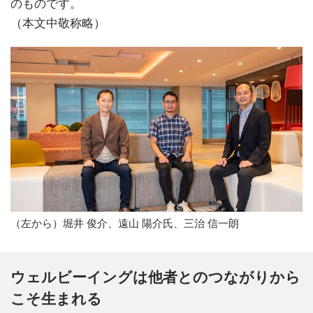
のものです。
（本文中敬称略）
（左から）堀井 俊介、遠山 陽介氏、三治 信一朗
ウェルビーイングは他者とのつながりから
こそ生まれる