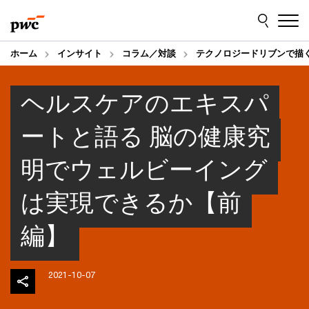
Skip
Skip
to
to
content
footer
ホーム
インサイト
コラム／対談
テクノロジードリブンで描
ヘルスケアのエキスパ
ートと語る 脳の健康究
明でウェルビーイング
は実現できるか【前
編】
2021-10-07