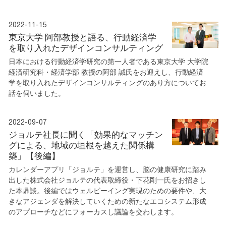
2022-11-15
東京大学 阿部教授と語る、行動経済学
を取り入れたデザインコンサルティング
日本における行動経済学研究の第一人者である東京大学 大学院
経済研究科・経済学部 教授の阿部 誠氏をお迎えし、行動経済
学を取り入れたデザインコンサルティングのあり方についてお
話を伺いました。
2022-09-07
ジョルテ社長に聞く「効果的なマッチン
グによる、地域の垣根を越えた関係構
築」【後編】
カレンダーアプリ「ジョルテ」を運営し、脳の健康研究に踏み
出した株式会社ジョルテの代表取締役・下花剛一氏をお招きし
た本鼎談。後編ではウェルビーイング実現のための要件や、大
きなアジェンダを解決していくための新たなエコシステム形成
のアプローチなどにフォーカスし議論を交わします。