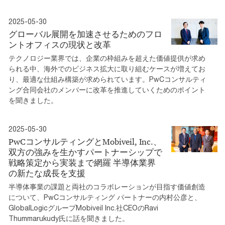
2025-05-30
グローバル展開を加速させるためのフロ
ントオフィスの現状と改革
テクノロジー業界では、企業の枠組みを超えた価値提供が求め
られる中、海外でのビジネス拡大に取り組むケースが増えてお
り、最適な仕組み構築が求められています。PwCコンサルティ
ング合同会社のメンバーに改革を推進していくためのポイント
を聞きました。
2025-05-30
PwCコンサルティングとMobiveil, Inc.、
双方の強みを生かすパートナーシップで
戦略策定から実装まで網羅 半導体業界
の新たな成長を支援
半導体事業の課題と両社のコラボレーションが目指す価値創造
について、PwCコンサルティング パートナーの内村公彦と、
GlobalLogicグループMobiveil Inc.社CEOのRavi
Thummarukudy氏に話を聞きました。