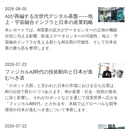
2026-08-05
AIが再編する次世代デジタル基盤――地
上・宇宙融合インフラと日本の産業戦略
本レポートでは、AI需要の拡大がデータセンターの立地や機能
分担に与える影響、軌道上データセンターの可能性、地上・宇
宙融合インフラが支える新たなAI活用の可能性、そして日本企
業の勝ち筋を整理します。
2026-07-22
フィジカルAI時代の技術動向と日本が進
むべき道
「ロボット大国」と言われた日本の市場における立ち位置は、
AIの台頭で変わりつつあります。AIが産業・社会・技術の進化
に深く影響し、それがロボットなどを通じて現実世界へ広がる
「フィジカルAI時代」とされる今、本稿ではグローバルな競争
環境や日本が進むべき道について考察します。
2026-07-22