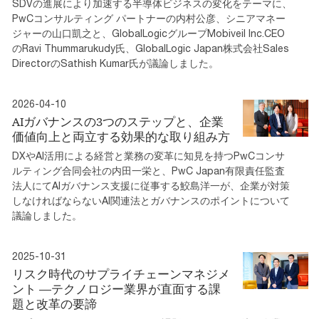
SDVの進展により加速する半導体ビジネスの変化をテーマに、
PwCコンサルティング パートナーの内村公彦、シニアマネー
ジャーの山口凱之と、GlobalLogicグループMobiveil Inc.CEO
のRavi Thummarukudy氏、GlobalLogic Japan株式会社Sales
DirectorのSathish Kumar氏が議論しました。
2026-04-10
AIガバナンスの3つのステップと、企業
価値向上と両立する効果的な取り組み方
DXやAI活用による経営と業務の変革に知見を持つPwCコンサ
ルティング合同会社の内田一栄と、PwC Japan有限責任監査
法人にてAIガバナンス支援に従事する鮫島洋一が、企業が対策
しなければならないAI関連法とガバナンスのポイントについて
議論しました。
2025-10-31
リスク時代のサプライチェーンマネジメ
ント ―テクノロジー業界が直面する課
題と改革の要諦