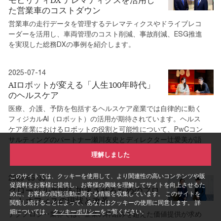
た営業車のコストダウン
営業車の走行データを管理するテレマティクスやドライブレコ
ーダーを活用し、車両管理のコスト削減、事故削減、ESG推進
を実現した総務DXの事例を紹介します。
2025-07-14
AIロボットが変える「人生100年時代」
のヘルスケア
医療、介護、予防を包括するヘルスケア産業では自律的に動く
フィジカルAI（ロボット）の活用が期待されています。ヘルス
ケア産業におけるロボットの役割と可能性について、PwCコン
サルティングのパートナー瀬川友史とディレクター辻愛美が語
りました。
理解しました
このサイトでは、クッキーを使用して、より関連性の高いコンテンツや販
2025-05-30
促資料をお客様に提供し、お客様の興味を理解してサイトを向上させるた
グローバル展開を加速させるためのフロ
めに、お客様の閲覧活動に関する情報を収集しています。 このサイトを
ントオフィスの現状と改革
閲覧し続けることによって、あなたはクッキーの使用に同意します。 詳
細については、
クッキーポリシー
をご覧ください。
テクノロジー業界では、企業の枠組みを超えた価値提供が求め