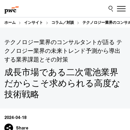
Skip
Skip
to
to
content
footer
ホーム
インサイト
コラム／対談
テクノロジー業界のコンサ
テクノロジー業界のコンサルタントが語る テ
クノロジー業界の未来トレンド予測から導出
する業界課題とその対策
成長市場である二次電池業界
だからこそ求められる高度な
技術戦略
2024-04-18
Share