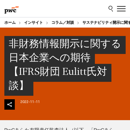
Skip
Skip
to
to
content
footer
ホーム
インサイト
コラム／対談
サステナビリティ開示に関
非財務情報開示に関する
日本企業への期待
【IFRS財団 Eulitt氏対
談】
2022-11-11