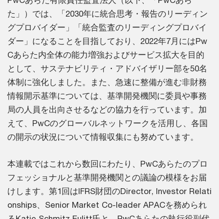
PwCあらた有限責任監査法人（以下、「PwCあら
た」）では、「2030年に統合思考・報告のリーディン
グプロバイダー」「統合監査のリーディングプロバイ
ダー」になることを目指しており、2022年7月にはPw
Cあらた内全体の能力増強およびサービス拡大を目的
として、サステナビリティ・アドバイザリー部を50名
体制に強化しました。また、急速に整備が進む非財務
情報開示基準については、基準開発機関に委員や事務
局の人員を出向させるなどの協力を行っています。加
えて、PwCのグローバルネットワークを活用し、各国
の開示の状況について情報収集にも努めています。
本連載ではこれから数回にわたり、PwCあらたのプロ
フェッショナルと基準開発機関との議論の模様をお届
けします。第1回はIFRS財団のDirector, Investor Relati
onships、Senior Market Co-leader APACを務められ
るKatie Schmitz Eulitt氏と、PwCあらたの執行役副代