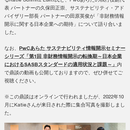
表 パートナーの久保田正崇、サステナビリティ・アド
バイザリー部長 パートナーの田原英俊が「非財務情報
開示に関する日本企業への期待」について語り合いま
した。
なお、
PwCあらた サステナビリティ情報開示セミナー
シリーズ「第1回 非財務情報開示の転換期～日本企業
におけるSASBスタンダードの適用状況と課題～」
内
で鼎談の動画も公開しておりますので、ぜひ併せてご
視聴ください。
※この鼎談はオンラインで行われましたが、2022年10
月にKatieさんが来日された際に集合写真を撮影しまし
た。