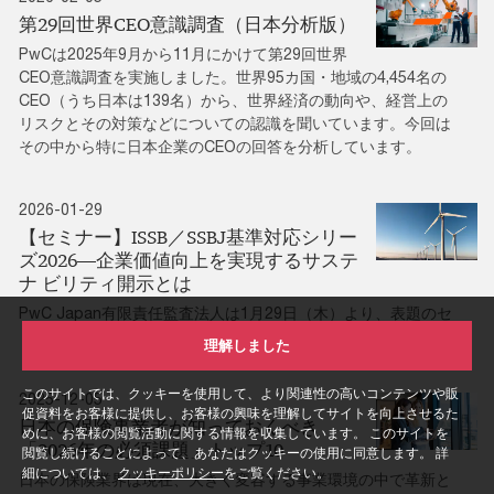
第29回世界CEO意識調査（日本分析版）
PwCは2025年9月から11月にかけて第29回世界
CEO意識調査を実施しました。世界95カ国・地域の4,454名の
CEO（うち日本は139名）から、世界経済の動向や、経営上の
リスクとその対策などについての認識を聞いています。今回は
その中から特に日本企業のCEOの回答を分析しています。
2026-01-29
【セミナー】ISSB／SSBJ基準対応シリー
ズ2026―企業価値向上を実現するサステ
ナ ビリティ開示とは
PwC Japan有限責任監査法人は1月29日（木）より、表題のセ
ミナーをオンデマンド配信します。
理解しました
このサイトでは、クッキーを使用して、より関連性の高いコンテンツや販
2025-12-05
促資料をお客様に提供し、お客様の興味を理解してサイトを向上させるた
日本の保険事業者が知っておくべき
めに、お客様の閲覧活動に関する情報を収集しています。 このサイトを
「2026年の必須課題」トップ10
閲覧し続けることによって、あなたはクッキーの使用に同意します。 詳
細については、
クッキーポリシー
をご覧ください。
日本の保険業界は現在、大きく変容する事業環境の中で革新と