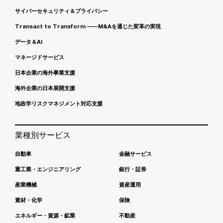
サイバーセキュリティ＆プライバシー
Transact to Transform ――M&Aを通じた変革の実現
データ＆AI
マネージドサービス
日本企業の海外事業支援
海外企業の日本展開支援
地政学リスクマネジメント対応支援
業種別サービス
自動車
金融サービス
重工業・エンジニアリング
銀行・証券
産業機械
資産運用
素材・化学
保険
エネルギー・資源・鉱業
不動産