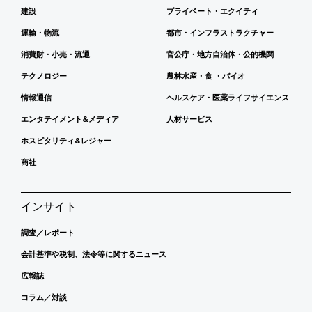
建設
プライベート・エクイティ
運輸・物流
都市・インフラストラクチャー
消費財・小売・流通
官公庁・地方自治体・公的機関
テクノロジー
農林水産・食 ・バイオ
情報通信
ヘルスケア・医薬ライフサイエンス
エンタテイメント&メディア
人材サービス
ホスピタリティ&レジャー
商社
インサイト
調査／レポート
会計基準や税制、法令等に関するニュース
広報誌
コラム／対談