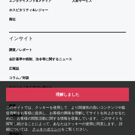
エンタテイメント&メディア
人材サービス
ホスピタリティ&レジャー
商社
インサイト
調査／レポート
会計基準や税制、法令等に関するニュース
広報誌
コラム／対談
イベント／セミナーレポート
理解しました
各種ガイドブック
書籍
このサイトでは、クッキーを使用して、より関連性の高いコンテンツや販
促資料をお客様に提供し、お客様の興味を理解してサイトを向上させるた
寄稿記事
めに、お客様の閲覧活動に関する情報を収集しています。 このサイトを
閲覧し続けることによって、あなたはクッキーの使用に同意します。 詳
動画
細については、
クッキーポリシー
をご覧ください。
事例紹介