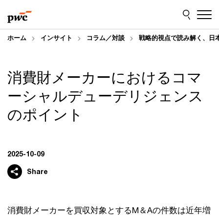
Skip
Skip
to
to
content
footer
ホーム
インサイト
コラム／対談
戦略的視点で読み解く、日
消費財メーカーにおけるコマ
ーシャルデューデリジェンス
のポイント
2025-10-09
Share
消費財メーカーを買収対象とするM＆Aの件数は近年増