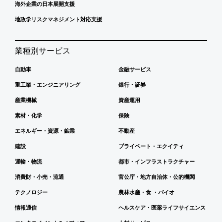
海外企業の日本展開支援
地政学リスクマネジメント対応支援
業種別サービス
自動車
金融サービス
重工業・エンジニアリング
銀行・証券
産業機械
資産運用
素材・化学
保険
エネルギー・資源・鉱業
不動産
建設
プライベート・エクイティ
運輸・物流
都市・インフラストラクチャー
消費財・小売・流通
官公庁・地方自治体・公的機関
テクノロジー
農林水産・食 ・バイオ
情報通信
ヘルスケア・医薬ライフサイエンス