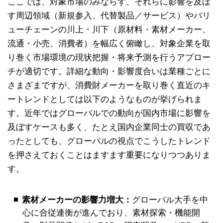
ここでは、対象市場のみならず、それらに影響を及ぼ
す周辺領域（新規参入、代替製品／サービス）やバリ
ューチェーンの川上・川下（原材料・素材メーカー、
流通・小売、消費者）を幅広く俯瞰し、対象企業を取
り巻く市場環境の現状把握・将来予測を行うアプロー
チが適切です。詳細な動向・影響度合いは業種ごとに
さまざまですが、消費財メーカーを取り巻く直近のキ
ートレンドとしては以下のようなものが挙げられま
す。近年ではグローバルでの動向が国内市場に影響を
及ぼすケースも多く、たとえ国内企業同士の買収であ
ったとしても、グローバルの視点でこうしたトレンド
を押さえておくことはますます重要になりつつありま
す。
素材メーカーの影響力増大：
グローバル大手を中
心に合従連衡が進んでおり、素材探索・機能開