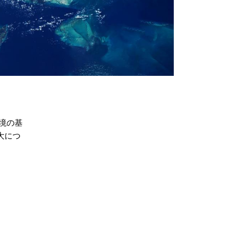
境の基
大につ