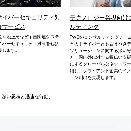
サイバーセキュリティ対
テクノロジー業界向け
援サービス
ルティング
星や地上局など宇宙関連システ
PwCのコンサルティングチー
イバーセキュリティ対策を包括
革のドライバーとも言うべき
援します。
ソリューションに関する深い
と、国内外に対する幅広い支
にするグローバルなネットワ
用し、クライアント企業のイ
ョン創出を実現します。
、深い思考と迅速な行動、