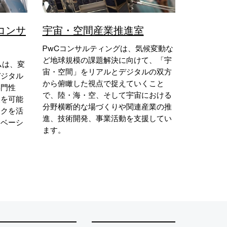
コンサ
宇宙・空間産業推進室
PwCコンサルティングは、気候変動な
ど地球規模の課題解決に向けて、「宇
ムは、変
宙・空間」をリアルとデジタルの双方
デジタル
から俯瞰した視点で捉えていくこと
専門性
で、陸・海・空、そして宇宙における
援を可能
分野横断的な場づくりや関連産業の推
ークを活
進、技術開発、事業活動を支援してい
ノベーシ
ます。