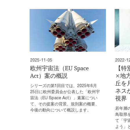
2025-11-05
2022-1
欧州宇宙法（EU Space
【特
Act）案の概説
×地
丘を
シリーズの第1回目では、2025年6月
ネス
25日に欧州委員会が公表した「欧州宇
視界
宙法（EU Space Act）」素案につい
て、その提案の背景、規則案の概要、
若年層
今後の動向について概説します。
鳥取県
て「宇
よう」