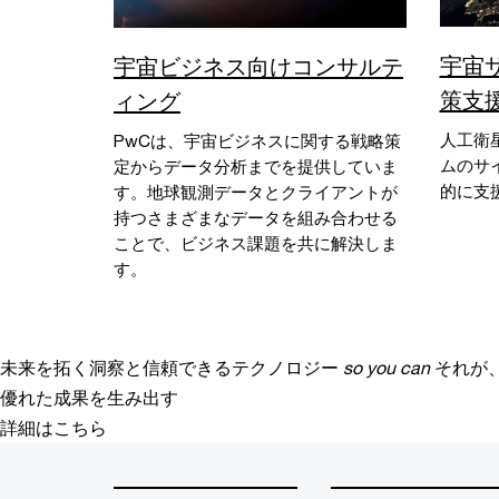
宇宙
宇宙ビジネス向けコンサルテ
策支
ィング
人工衛
PwCは、宇宙ビジネスに関する戦略策
ムのサ
定からデータ分析までを提供していま
的に支
す。地球観測データとクライアントが
持つさまざまなデータを組み合わせる
ことで、ビジネス課題を共に解決しま
す。
未来を拓く洞察と信頼できるテクノロジー
so you can
それが
優れた成果を生み出す
詳細はこちら