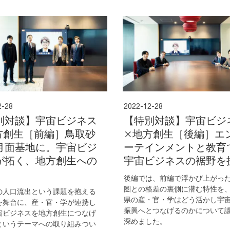
2-28
2022-12-28
別対談】宇宙ビジネス
【特別対談】宇宙ビジ
方創生［前編］鳥取砂
×地方創生［後編］エ
月面基地に。宇宙ビジ
ーテインメントと教育
が拓く、地方創生への
宇宙ビジネスの裾野を
後編では、前編で浮かび上がっ
圏との格差の裏側に潜む特性を
の人口流出という課題を抱える
県の産・官・学はどう活かし宇
を舞台に、産・官・学が連携し
振興へとつなげるのかについて
宙ビジネスを地方創生につなげ
深めました。
というテーマへの取り組みつい