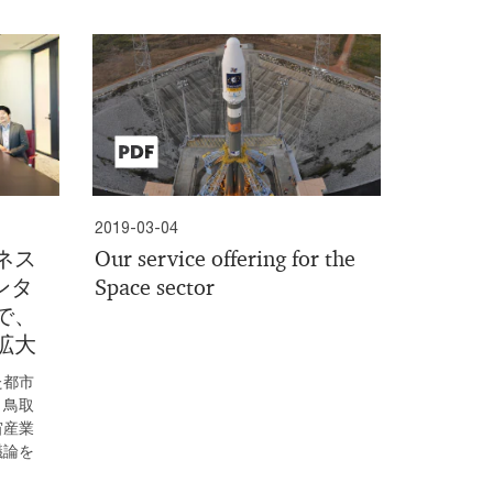
2019-03-04
ネス
Our service offering for the
ンタ
Space sector
で、
拡大
た都市
、鳥取
宙産業
議論を