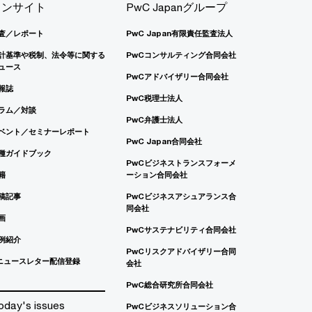
インサイト
PwC Japanグループ
査／レポート
PwC Japan有限責任監査法人
計基準や税制、法令等に関する
PwCコンサルティング合同会社
ュース
PwCアドバイザリー合同会社
報誌
PwC税理士法人
ラム／対談
PwC弁護士法人
ベント／セミナーレポート
PwC Japan合同会社
種ガイドブック
PwCビジネストランスフォーメ
籍
ーション合同会社
稿記事
PwCビジネスアシュアランス合
同会社
画
PwCサステナビリティ合同会社
例紹介
PwCリスクアドバイザリー合同
ニュースレター配信登録
会社
PwC総合研究所合同会社
oday's issues
PwCビジネスソリューション合