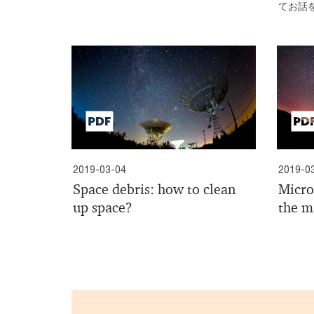
てお話
2019-03-04
2019-0
Space debris: how to clean
Micro
up space?
the m