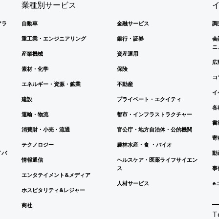
業種別サービス
アラ
自動車
金融サービス
調
重工業・エンジニアリング
銀行・証券
会
ニ
産業機械
資産運用
広
素材・化学
保険
コ
エネルギー・資源・鉱業
不動産
イ
建設
プライベート・エクイティ
各
運輸・物流
都市・インフラストラクチャー
書
消費財・小売・流通
官公庁・地方自治体・公的機関
寄
テクノロジー
農林水産・食 ・バイオ
イバ
動
情報通信
ヘルスケア・医薬ライフサイエン
ス
事
エンタテイメント&メディア
人材サービス
e
ホスピタリティ&レジャー
商社
T