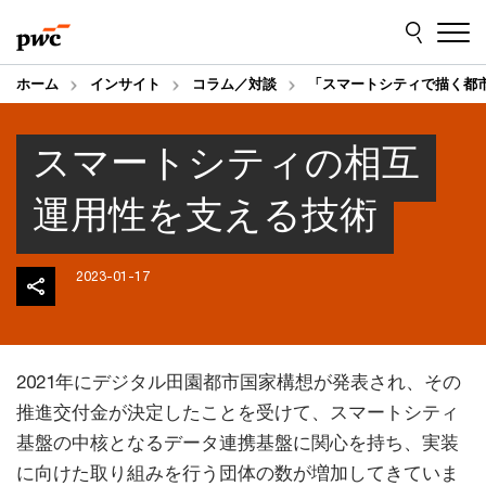
Skip
Skip
to
to
content
footer
ホーム
インサイト
コラム／対談
「スマートシティで描く都
スマートシティの相互
運用性を支える技術
2023-01-17
2021年にデジタル田園都市国家構想が発表され、その
推進交付金が決定したことを受けて、スマートシティ
基盤の中核となるデータ連携基盤に関心を持ち、実装
に向けた取り組みを行う団体の数が増加してきていま