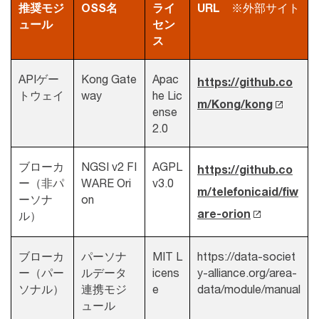
推奨モジ
OSS名
ライ
URL
※外部サイト
ュール
セン
ス
APIゲー
Kong Gate
Apac
https://github.co
トウェイ
way
he Lic
m/Kong/kong
ense
2.0
ブローカ
NGSI v2 FI
AGPL
https://github.co
ー（非パ
WARE Ori
v3.0
m/telefonicaid/fiw
ーソナ
on
are-orion
ル）
ブローカ
パーソナ
MIT L
https://data-societ
ー（パー
ルデータ
icens
y-alliance.org/area-
ソナル）
連携モジ
e
data/module/manual
ュール