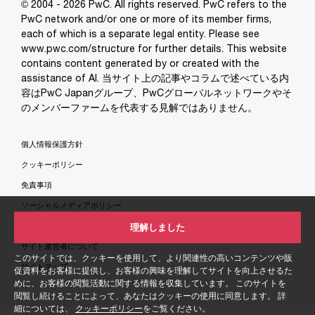
© 2004 - 2026 PwC. All rights reserved. PwC refers to the
PwC network and/or one or more of its member firms,
each of which is a separate legal entity. Please see
www.pwc.com/structure for further details. This website
contains content generated by or created with the
assistance of AI. 当サイト上の記事やコラムで述べている内
容はPwC Japanグループ、PwCグローバルネットワークやそ
のメンバーファームを代表する見解ではありません。
個人情報保護方針
クッキーポリシー
免責事項
ソーシャルメディアポリシー
特定商取引法に基づく表示
理解しました
サイト運営者について
このサイトでは、クッキーを使用して、より関連性の高いコンテンツや販
サイトマップ
促資料をお客様に提供し、お客様の興味を理解してサイトを向上させるた
めに、お客様の閲覧活動に関する情報を収集しています。 このサイトを
閲覧し続けることによって、あなたはクッキーの使用に同意します。 詳
細については、
クッキーポリシー
をご覧ください。