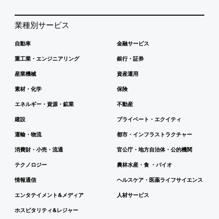
業種別サービス
自動車
金融サービス
重工業・エンジニアリング
銀行・証券
産業機械
資産運用
素材・化学
保険
エネルギー・資源・鉱業
不動産
建設
プライベート・エクイティ
運輸・物流
都市・インフラストラクチャー
消費財・小売・流通
官公庁・地方自治体・公的機関
テクノロジー
農林水産・食 ・バイオ
情報通信
ヘルスケア・医薬ライフサイエンス
エンタテイメント&メディア
人材サービス
ホスピタリティ&レジャー