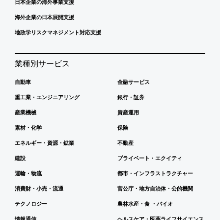
日本企業の海外事業支援
海外企業の日本展開支援
地政学リスクマネジメント対応支援
業種別サービス
自動車
金融サービス
重工業・エンジニアリング
銀行・証券
産業機械
資産運用
素材・化学
保険
エネルギー・資源・鉱業
不動産
建設
プライベート・エクイティ
運輸・物流
都市・インフラストラクチャー
消費財・小売・流通
官公庁・地方自治体・公的機関
テクノロジー
農林水産・食 ・バイオ
情報通信
ヘルスケア・医薬ライフサイエンス