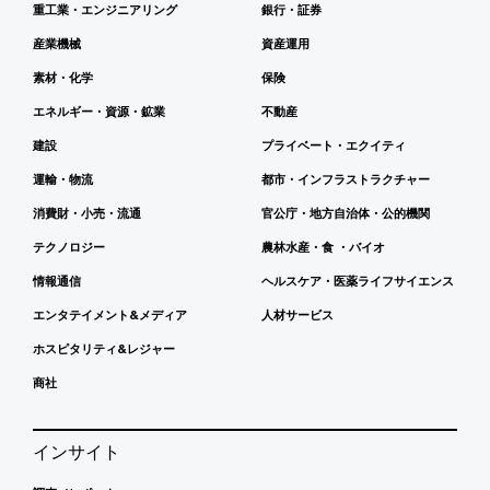
重工業・エンジニアリング
銀行・証券
産業機械
資産運用
素材・化学
保険
エネルギー・資源・鉱業
不動産
建設
プライベート・エクイティ
運輸・物流
都市・インフラストラクチャー
消費財・小売・流通
官公庁・地方自治体・公的機関
テクノロジー
農林水産・食 ・バイオ
情報通信
ヘルスケア・医薬ライフサイエンス
エンタテイメント&メディア
人材サービス
ホスピタリティ&レジャー
商社
インサイト