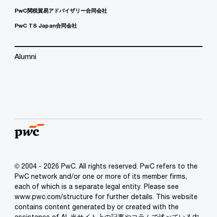
PwC関税貿易アドバイザリー合同会社
PwC TS Japan合同会社
Alumni
© 2004 - 2026 PwC. All rights reserved. PwC refers to the
PwC network and/or one or more of its member firms,
each of which is a separate legal entity. Please see
www.pwc.com/structure for further details. This website
contains content generated by or created with the
assistance of AI. 当サイト上の記事やコラムで述べている内