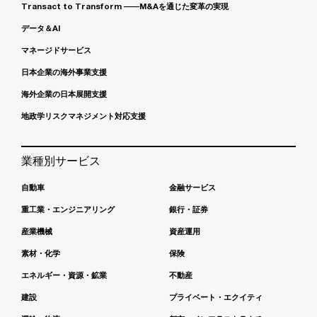
Transact to Transform ――M&Aを通じた変革の実現
データ＆AI
マネージドサービス
日本企業の海外事業支援
海外企業の日本展開支援
地政学リスクマネジメント対応支援
業種別サービス
自動車
金融サービス
重工業・エンジニアリング
銀行・証券
産業機械
資産運用
素材・化学
保険
エネルギー・資源・鉱業
不動産
建設
プライベート・エクイティ