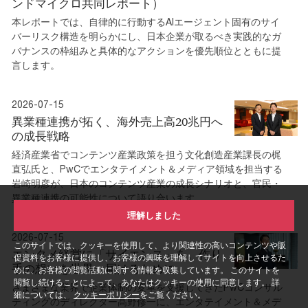
ンドマイクロ共同レポート）
本レポートでは、自律的に行動するAIエージェント固有のサイ
バーリスク構造を明らかにし、日本企業が取るべき実践的なガ
バナンスの枠組みと具体的なアクションを優先順位とともに提
言します。
2026-07-15
異業種連携が拓く、海外売上高20兆円へ
の成長戦略
経済産業省でコンテンツ産業政策を担う文化創造産業課長の梶
直弘氏と、PwCでエンタテイメント＆メディア領域を担当する
岩崎明彦が、日本のコンテンツ産業の成長シナリオと、官民・
異業種連携の可能性について語り合います。
理解しました
2026-07-15
このサイトでは、クッキーを使用して、より関連性の高いコンテンツや販
エンタメ経営に「サイエンス」を。作り
促資料をお客様に提供し、お客様の興味を理解してサイトを向上させるた
手の想いを世界へ届けるために
めに、お客様の閲覧活動に関する情報を収集しています。 このサイトを
閲覧し続けることによって、あなたはクッキーの使用に同意します。 詳
さまざまな業界で企業体制の変革を支援してきたPwCコンサル
細については、
クッキーポリシー
をご覧ください。
ティングのディレクター髙野修一に、エンタテイメント＆メデ