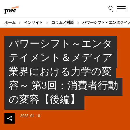
Skip
Skip
to
to
content
footer
ホーム
インサイト
コラム／対談
パワーシフト～エンタテイ
パワーシフト～エンタ
テイメント＆メディア
業界における力学の変
容～ 第3回：消費者行動
の変容【後編】
2022-01-18