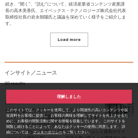
続き、“聞く”、“読む”について、経済産業省コンテンツ産業課
長の高木美香氏、エイベックス・テクノロジーズ株式会社代表
取締役社長の岩永朝陽氏と議論を深めていく様子をご紹介しま
す。
Load more
インサイト／ニュース
20 results
理解しました
2026-07-17
自律するAIの時代：AIエージェントのサ
このサイトでは、クッキーを使用して、より関連性の高いコンテンツや販
促資料をお客様に提供し、お客様の興味を理解してサイトを向上させるた
イバーリスクと実践的ガバナンス（トレ
めに、お客様の閲覧活動に関する情報を収集しています。 このサイトを
ンドマイクロ共同レポート）
閲覧し続けることによって、あなたはクッキーの使用に同意します。 詳
本レポートでは、自律的に行動するAIエージェント固有のサイ
細については、
クッキーポリシー
をご覧ください。
バーリスク構造を明らかにし、日本企業が取るべき実践的なガ