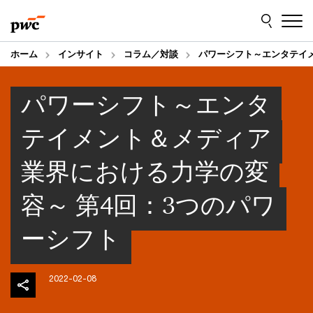
Skip
Skip
to
to
content
footer
ホーム
インサイト
コラム／対談
パワーシフト～エンタテイ
パワーシフト～エンタ
テイメント＆メディア
業界における力学の変
容～ 第4回：3つのパワ
ーシフト
2022-02-08