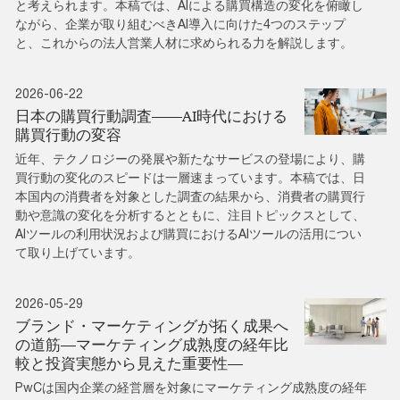
と考えられます。本稿では、AIによる購買構造の変化を俯瞰し
ながら、企業が取り組むべきAI導入に向けた4つのステップ
と、これからの法人営業人材に求められる力を解説します。
2026-06-22
日本の購買行動調査――AI時代における
購買行動の変容
近年、テクノロジーの発展や新たなサービスの登場により、購
買行動の変化のスピードは一層速まっています。本稿では、日
本国内の消費者を対象とした調査の結果から、消費者の購買行
動や意識の変化を分析するとともに、注目トピックスとして、
AIツールの利用状況および購買におけるAIツールの活用につい
て取り上げています。
2026-05-29
ブランド・マーケティングが拓く成果へ
の道筋―マーケティング成熟度の経年比
較と投資実態から見えた重要性―
PwCは国内企業の経営層を対象にマーケティング成熟度の経年