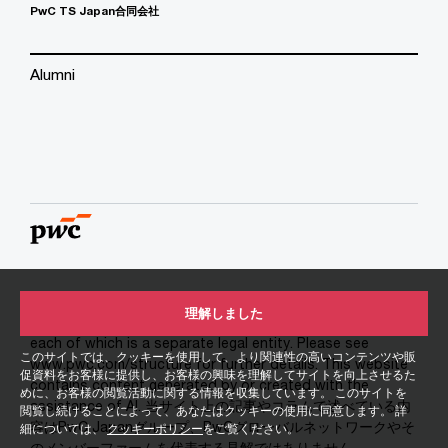
PwC TS Japan合同会社
Alumni
© 2004 - 2026 PwC. All rights reserved. PwC refers to the
理解しました
PwC network and/or one or more of its member firms,
each of which is a separate legal entity. Please see
このサイトでは、クッキーを使用して、より関連性の高いコンテンツや販
www.pwc.com/structure for further details. This website
促資料をお客様に提供し、お客様の興味を理解してサイトを向上させるた
contains content generated by or created with the
めに、お客様の閲覧活動に関する情報を収集しています。 このサイトを
assistance of AI. 当サイト上の記事やコラムで述べている内
閲覧し続けることによって、あなたはクッキーの使用に同意します。 詳
容はPwC Japanグループ、PwCグローバルネットワークやそ
細については、
クッキーポリシー
をご覧ください。
のメンバーファームを代表する見解ではありません。