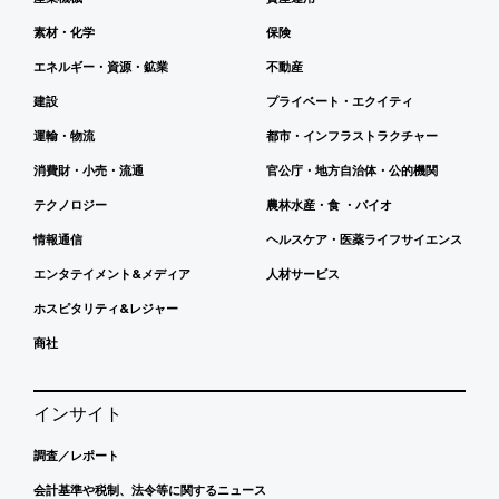
素材・化学
保険
エネルギー・資源・鉱業
不動産
建設
プライベート・エクイティ
運輸・物流
都市・インフラストラクチャー
消費財・小売・流通
官公庁・地方自治体・公的機関
テクノロジー
農林水産・食 ・バイオ
情報通信
ヘルスケア・医薬ライフサイエンス
エンタテイメント&メディア
人材サービス
ホスピタリティ&レジャー
商社
インサイト
調査／レポート
会計基準や税制、法令等に関するニュース