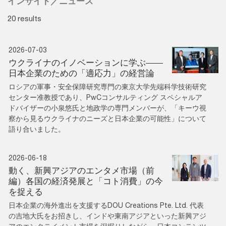
インサイト／ニュース
20 results
2026-07-03
ウクライナのイノベーションに学ぶ——
日本企業のための「適応力」の経営論
ロシアの軍事・安全保障研究専門の東京大学先端科学技術研究
センター准教授であり、PwCコンサルティング スペシャルア
ドバイザーの小泉悠氏と地政学の専門メンバーが、「キーウ視
察から見るウクライナのニーズと日本企業の可能性」について
語り合いました。
2026-06-18
動く、新興アジアのエンタメ市場（前
編）各国の経済発展と「コト消費」の今
を捉える
日本企業の海外進出を支援するDOU Creations Pte. Ltd. 代表
の吉地大氏をお招きし、インドや東南アジアといった新興アジ