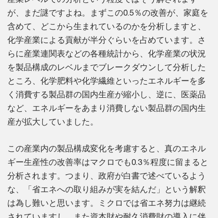
が、まだ謎ですよね。まずこの0.5％の改善が、家庭を
含めて、どこから生まれているのかを分析しますと、
化学産業による貢献が半分ぐらいを占めています。さ
らに産業連関表などの各種統計から、化学産業の状況
を製品構成のレベルまでブレークダウンして分析した
ところ、化学肥料や化学繊維といったエネルギーを多
く消費する製品群の国内生産が縮小し、逆に、医薬品
など、エネルギーをあまり消費しない製品群の国内生
産が拡大していました。
この産業内の製品構成変化を考慮すると、真のエネル
ギー生産性の改善率はマクロでも0.3％程度に留まると
分析されます。つまり、政府が白書で述べているよう
な、「省エネへの取り組みが実を結んだ」という解釈
は為し難いと思います。ミクロでは省エネ努力は継続
されていますし、また資本財や耐久消費財の導入に伴