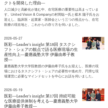
クトを開発した理由―
人口減少と高齢化が進む中、在宅医療の重要性は高まっていま
す。United Vision & Companyの村岡聡一氏と楳木 陽子氏をお
迎えし、臨床医・起業家・医師会という三つの視点から、在宅
医療の現在地と、これからの存り方を伺いました。
2026-05-27
医彩―Leader's insight 第18回 タスクシ
フト・シェアの観点で語る医療現場の生
産性向上―慶應義塾大学 伊藤由希子教
授―
慶應義塾大学大学院教授の伊藤由希子氏をお迎えし、医療の現
場におけるタスクシフト・シェアの必要性や進め方、円滑な現
場運営に必要なマインドセットを中心にお話を伺いました。
2026-05-19
医彩―Leader's insight 第17回 持続可能
な医療提供体制を考える―慶應義塾大学
伊藤由希子教授―