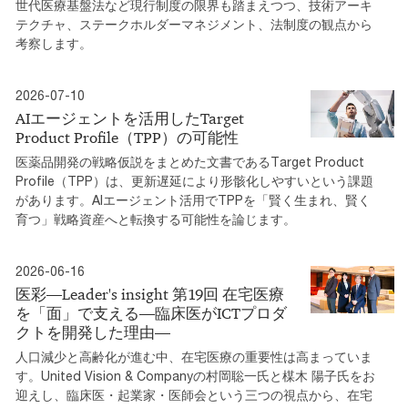
世代医療基盤法など現行制度の限界も踏まえつつ、技術アーキ
テクチャ、ステークホルダーマネジメント、法制度の観点から
考察します。
2026-07-10
AIエージェントを活用したTarget
Product Profile（TPP）の可能性
医薬品開発の戦略仮説をまとめた文書であるTarget Product
Profile（TPP）は、更新遅延により形骸化しやすいという課題
があります。AIエージェント活用でTPPを「賢く生まれ、賢く
育つ」戦略資産へと転換する可能性を論じます。
2026-06-16
医彩―Leader's insight 第19回 在宅医療
を「面」で支える―臨床医がICTプロダ
クトを開発した理由―
人口減少と高齢化が進む中、在宅医療の重要性は高まっていま
す。United Vision & Companyの村岡聡一氏と楳木 陽子氏をお
迎えし、臨床医・起業家・医師会という三つの視点から、在宅