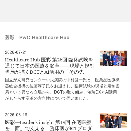
医彩―PwC Healthcare Hub
2026-07-21
Healthcare Hub 医彩 第26回 臨床試験を
通じて日本の医療を変革――現場と規制
当局が描くDCTとAI活用の「その先」
国立がん研究センター中央病院の中村健一氏と、医薬品医療機
器総合機構の佐藤淳子氏をお迎えし、臨床試験の現場と規制当
局という異なる立場から、DCTの取り組み、治験DXとAI活用
がもたらす変革の方向性について伺いました。
2026-06-16
医彩―Leader's insight 第19回 在宅医療
を「面」で支える―臨床医がICTプロダ