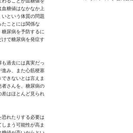
変わることが血糖値を
は血糖値はなかなか上
くいという体質の問題
ったことには関係な
。糖尿病を予防するに
だけで糖尿病を発症す
解も過去には真実だっ
が進み、また心筋梗塞
きできないとは言えま
患者さんを、糖尿病の
の差はほとんど見られ
を恐れたりする必要は
てしまう可能性が高ま
血糖値が高いからとい