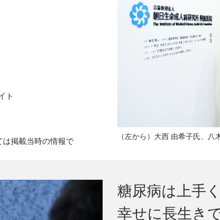
イト
（左から）大西 由希子氏、八木
ては掲載当時の情報で
糖尿病は上手
幸せに長生き