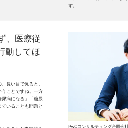
す。
ず、医療従
行動してほ
の、長い目で見ると、
いうことですね。一方
糖尿病になる」「糖尿
じていることも問題と
PwCコンサルティング合同会社