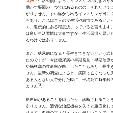
大西：
生活習慣によってインスリンの効き方が
動かす要因の一つではあるものの、それだけで
がりません。すい臓から出るインスリンが出に
もあり、これは本人の食生活や怠惰であるとい
く、遺伝的にある程度決まっていると言えます
は良い生活習慣は大事ですが、生活習慣が悪い
るわけではありません。
また、糖尿病になると長生きできないという誤
たのですが、今は糖尿病の早期発見・早期治療
や脳梗塞の救命率が向上したこともあり、長生
せん。最新の調査によると、病院で亡くなった
ある人とない人で分けた時に、平均死亡時年齢
*3
ません
。
糖尿病があることを隠したり、診断されること
ありません。適切な治療機会を失うと重症化し
ります。血糖のマネジメントは難しいことで、