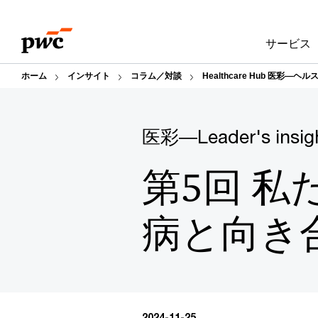
Skip
Skip
to
to
サービス
content
footer
ホーム
インサイト
コラム／対談
Healthcare Hub 医彩―
医彩―Leader's insig
第5回 
病と向き
2024-11-25