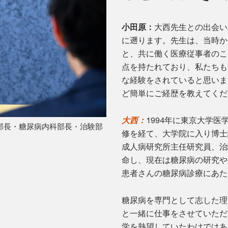
小田原：
大西先生との出会い
に遡ります。先生は、当時か
と、共に働く医療従事者のこ
点を持たれており、私たちも
な経験をされていると思いま
ど簡単にご経歴を教えてくだ
大西：
1994年に東京大学
療部長・糖尿病内科部長・治験部
修を経て、大学院に入り博士
成人病研究所主任研究員、治
命し、現在は糖尿病の研究や
患者さんの糖尿病診療にあた
糖尿病を専門として志した理
と一緒に仕事をさせていただ
学を熱望していたわけではあ