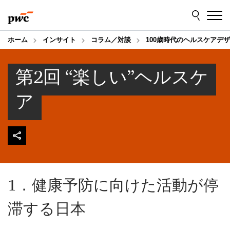
Skip
Skip
to
to
content
footer
ホーム
インサイト
コラム／対談
100歳時代のヘルスケアデ
第2回 “楽しい”ヘルスケ
ア
1．健康予防に向けた活動が停
滞する日本