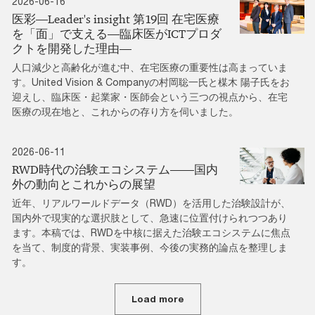
2026-06-16
医彩―Leader's insight 第19回 在宅医療
を「面」で支える―臨床医がICTプロダ
クトを開発した理由―
人口減少と高齢化が進む中、在宅医療の重要性は高まっていま
す。United Vision & Companyの村岡聡一氏と楳木 陽子氏をお
迎えし、臨床医・起業家・医師会という三つの視点から、在宅
医療の現在地と、これからの存り方を伺いました。
2026-06-11
RWD時代の治験エコシステム――国内
外の動向とこれからの展望
近年、リアルワールドデータ（RWD）を活用した治験設計が、
国内外で現実的な選択肢として、急速に位置付けられつつあり
ます。本稿では、RWDを中核に据えた治験エコシステムに焦点
を当て、制度的背景、実装事例、今後の実務的論点を整理しま
す。
Load more