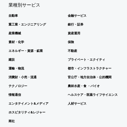
業種別サービス
自動車
金融サービス
重工業・エンジニアリング
銀行・証券
産業機械
資産運用
素材・化学
保険
エネルギー・資源・鉱業
不動産
建設
プライベート・エクイティ
運輸・物流
都市・インフラストラクチャー
消費財・小売・流通
官公庁・地方自治体・公的機関
テクノロジー
農林水産・食 ・バイオ
情報通信
ヘルスケア・医薬ライフサイエンス
エンタテイメント&メディア
人材サービス
ホスピタリティ&レジャー
商社