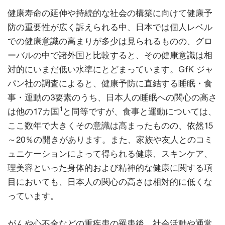
健康寿命の延伸や持続的な社会の構築に向けて健康予
防の重要性が広く訴えられる中、日本では個人レベル
での健康意識の高まりが多少は見られるものの、グロ
ーバルの中で諸外国と比較すると、その健康意識は相
対的にいまだ低い水準にとどまっています。GfK ジャ
パン社の調査によると、健康予防に直結する睡眠・食
事・運動の3要素のうち、日本人の睡眠への関心の高さ
1
は他の17カ国
と同等ですが、食事と運動については、
ここ数年で大きくその意識は高まったものの、依然15
～20％の開きがあります。また、家族や友人とのコミ
ュニケーションによって得られる健康、スキンケア、
理美容といった身体的および精神的な健康に関する項
目においても、日本人の関心の高さは相対的に低くな
っています。
がんや心不全などの重疾患の罹患後、社会活動や通常