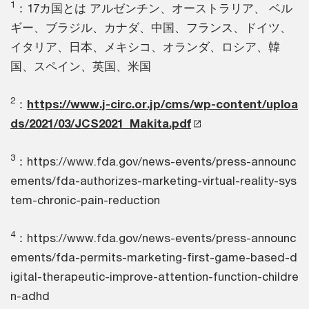
1
：17カ国とは アルゼンチン、オーストラリア、 ベル
ギー、ブラジル、カナダ、中国、フランス、ドイツ、
イタリア、日本、メキシコ、オランダ、ロシア、韓
国、スペイン、英国、米国
2
：
https://www.j-circ.or.jp/cms/wp-content/uploa
ds/2021/03/JCS2021_Makita.pdf
3
：https://www.fda.gov/news-events/press-announc
ements/fda-authorizes-marketing-virtual-reality-sys
tem-chronic-pain-reduction
4
：https://www.fda.gov/news-events/press-announc
ements/fda-permits-marketing-first-game-based-d
igital-therapeutic-improve-attention-function-childre
n-adhd