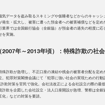
磁気データを盗み取るスキミングや仮睡者などからのキャッシ
が発生・拡大し、被害に遭った預金者への被害補償などを定め
行業界では全国銀行協会（全銀協）が預金者の過失の程度に応
せを実施。
（2007年～2013年頃）：特殊詐欺の社
特殊詐欺が急増し、不正口座の凍結や残金の被害者分配を定め
立。犯罪対策閣僚会議にて「犯罪に強い社会の実現ための行動計
殊詐欺対策を官民で強化。会社法改正による会社設立の際の最
資詐欺を企図した会社設立・法人口座開設が急増、警察は全銀
正化」などの対策を要請。