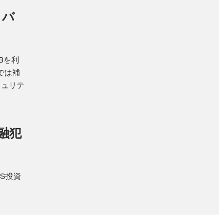
トバ
Bを利
では補
キュリテ
金融犯
S投資