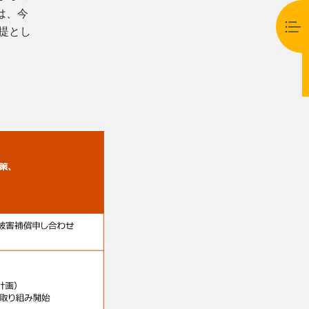
は、今
提とし