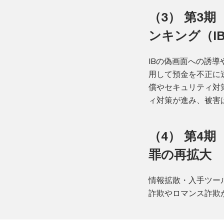
（3） 第3期
ンキング（I
IBの偽画面への誘
用して預金を不正に
償やセキュリティ対
ィ対策が進み、被害
（4） 第4期
罪の再拡大
情報拡散・入手ツー
詐欺やロマンス詐欺