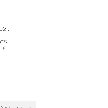
になっ
資詐欺、
ます
官等を装ったカード