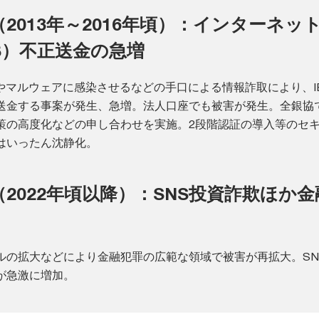
（2013年～2016年頃）：インターネッ
B）不正送金の急増
導やマルウェアに感染させるなどの手口による情報詐取により、I
送金する事案が発生、急増。法人口座でも被害が発生。全銀協
策の高度化などの申し合わせを実施。2段階認証の導入等のセ
はいったん沈静化。
（2022年頃以降）：SNS投資詐欺ほか
ルの拡大などにより金融犯罪の広範な領域で被害が再拡大。SN
が急激に増加。