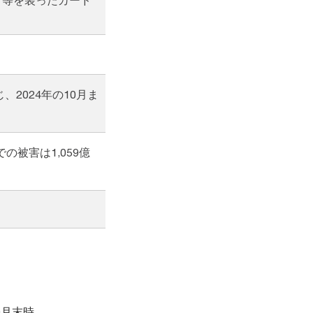
、2024年の10月ま
での被害は1,059億
0月末時