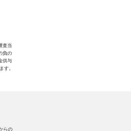
捜査当
の負の
金供与
れます。
からの