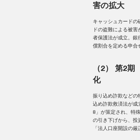
害の拡大
キャッシュカードの
ドの盗難による被害
者保護法が成立。銀
償割合を定める申合
（2） 第2期
化
振り込め詐欺などの
込め詐欺救済法が成
8」が策定され、特
の引き下げから、投
「法人口座開設の厳