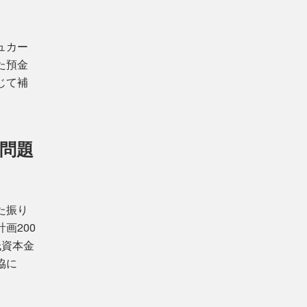
ュカー
た預金
じて補
会問題
た振り
画200
低資本金
協に