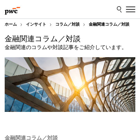
Skip
Skip
to
to
content
footer
ホーム
インサイト
コラム／対談
金融関連コラム／対談
金融関連コラム／対談
金融関連のコラムや対談記事をご紹介しています。
金融関連コラム／対談