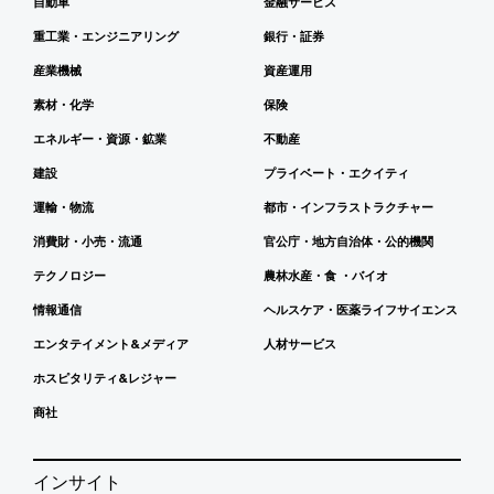
自動車
金融サービス
重工業・エンジニアリング
銀行・証券
産業機械
資産運用
素材・化学
保険
エネルギー・資源・鉱業
不動産
建設
プライベート・エクイティ
運輸・物流
都市・インフラストラクチャー
消費財・小売・流通
官公庁・地方自治体・公的機関
テクノロジー
農林水産・食 ・バイオ
情報通信
ヘルスケア・医薬ライフサイエンス
エンタテイメント&メディア
人材サービス
ホスピタリティ&レジャー
商社
インサイト