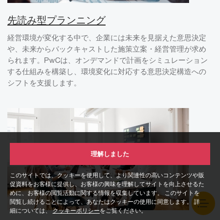
先読み型プランニング
経営環境が変化する中で、企業には未来を見据えた意思決定
や、未来からバックキャストした施策立案・経営管理が求め
られます。PwCは、オンデマンドで計画をシミュレーション
する仕組みを構築し、環境変化に対応する意思決定構造への
シフトを支援します。
理解しました
このサイトでは、クッキーを使用して、より関連性の高いコンテンツや販
促資料をお客様に提供し、お客様の興味を理解してサイトを向上させるた
めに、お客様の閲覧活動に関する情報を収集しています。 このサイトを
閲覧し続けることによって、あなたはクッキーの使用に同意します。 詳
細については、
クッキーポリシー
をご覧ください。