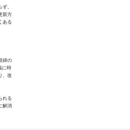
らず、
更新方
くある
経緯の
義に時
り、改
られる
に解消