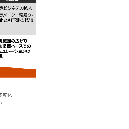
高度化
2）。