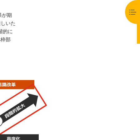
果が期
難しいた
階的に
赤枠部