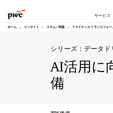
Skip
Skip
to
to
サービス
content
footer
ホーム
インサイト
コラム／対談
ファイナンス トランスフォー
シリーズ：データド
AI活用
備
2024-06-05