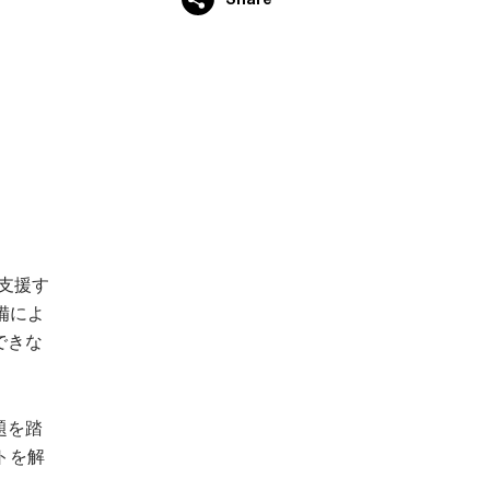
支援す
備によ
できな
題を踏
トを解