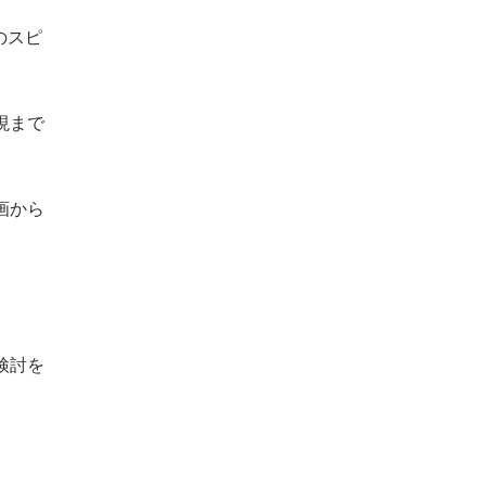
のスピ
現まで
画から
検討を