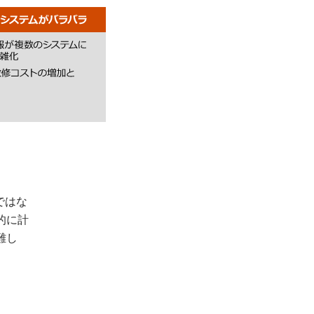
ではな
的に計
難し