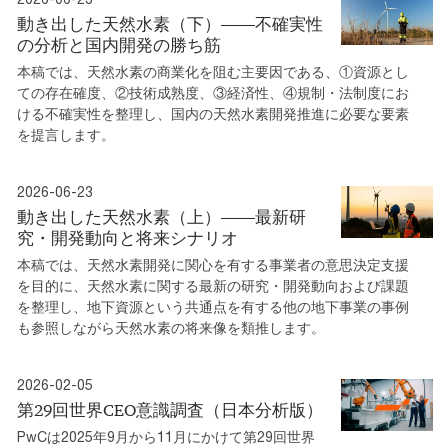
動き出した天然水素（下）――不確実性
の分析と国内開発の勝ち筋
本稿では、天然水素の商業化を阻む主要因である、①資源とし
ての存在確度、②技術成熟度、③経済性、④規制・法制度にお
ける不確実性を整理し、国内の天然水素開発推進に必要な要素
を提言します。
2026-06-23
動き出した天然水素（上）――最新研
究・開発動向と将来シナリオ
本稿では、天然水素開発に関心を有する事業者の意思決定支援
を目的に、天然水素に関する最新の研究・開発動向および課題
を整理し、地下資源という共通点を有する他の地下事業の事例
も参照しながら天然水素の将来像を類推します。
2026-02-05
第29回世界CEO意識調査（日本分析版）
PwCは2025年9月から11月にかけて第29回世界