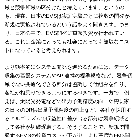
域と競争領域の区分けだと考えています。というの
も、現在、日本のEMSは実証実験ごとに複数の開発が
新規に実施されているという話をよく聞きます。つま
り、日本の中で、EMS開発に重複投資が行われてい
る。これは企業にとっても社会にとっても無駄なコス
トになっていると考えられます。
より効率的にシステム開発を進めるためには、データ
収集の基盤システムやAPI連携の標準規格など、競争領
域でない共通化できる部分は協調して仕組みを作り、
各社が相乗りできるようにするべきです。一方で、例
えば、太陽光発電などの出力予測精度の向上や需要家
の日々のDR供出量予測精度の向上など、各社が採用す
るアルゴリズムで収益性に差が出る部分は競争領域と
して各社が切磋琢磨する。そうすることで、新規で開
発するEMSの投資コストが下がり、より高度なEMS開