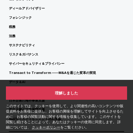
ディールアドバイザリー
フォレンジック
税務
法務
サステナビリティ
リスク＆ガバナンス
サイバーセキュリティ＆プライバシー
Transact to Transform ――M&Aを通じた変革の実現
データ＆AI
マネージドサービス
理解しました
日本企業の海外事業支援
このサイトでは、クッキーを使用して、より関連性の高いコンテンツや販
海外企業の日本展開支援
促資料をお客様に提供し、お客様の興味を理解してサイトを向上させるた
めに、お客様の閲覧活動に関する情報を収集しています。 このサイトを
地政学リスクマネジメント対応支援
閲覧し続けることによって、あなたはクッキーの使用に同意します。 詳
細については、
クッキーポリシー
をご覧ください。