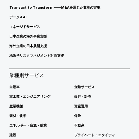
Transact to Transform ――M&Aを通じた変革の実現
データ＆AI
マネージドサービス
日本企業の海外事業支援
海外企業の日本展開支援
地政学リスクマネジメント対応支援
業種別サービス
自動車
金融サービス
重工業・エンジニアリング
銀行・証券
産業機械
資産運用
素材・化学
保険
エネルギー・資源・鉱業
不動産
建設
プライベート・エクイティ