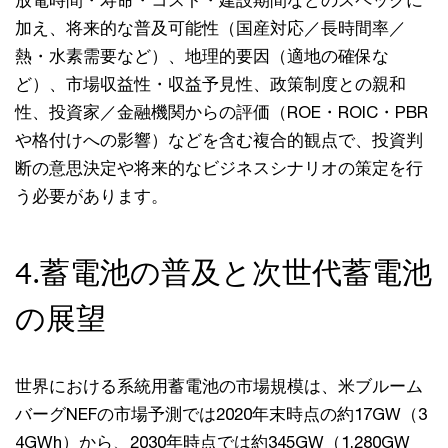
放電時間・寿命・コスト・建設期間などのスペックに
加え、将来的な普及可能性（国産対応／長時間率／
熱・水素需要など）、地理的要因（適地の確保な
ど）、市場収益性・収益予見性、政策制度との親和
性、投資家／金融機関からの評価（ROE・ROIC・PBR
や格付けへの影響）などを含む複合的観点で、投資判
断の意思決定や将来的なビジネスシナリオの策定を行
う必要があります。
4.蓄電池の普及と次世代蓄電池
の展望
世界における系統用蓄電池の市場規模は、米ブルーム
バーグNEFの市場予測では2020年末時点の約17GW（3
4GWh）から、2030年時点では約345GW（1,280GW