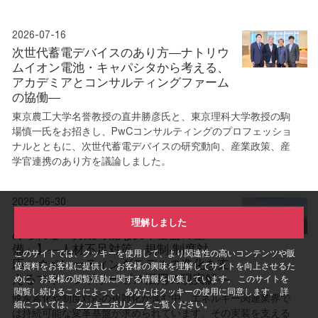
2026-07-16
次世代蓄電デバイスのあり方―ナトリウ
ムイオン電池・キャパシタから考える、
アカデミアとコンサルティングファーム
の協働―
東京農工大学名誉教授の直井勝彦氏と、東京理科大学教授の駒
場慎一氏をお招きし、PwCコンサルティングのプロフェッショ
ナルとともに、次世代蓄電デバイスの研究動向、産業政策、産
学官連携のあり方を議論しました。
2026-06-30
【脱炭素時代のエネルギー関連業界に求
理解しました
められる「持続可能な変⾰基盤の整
備」】―⼈材不⾜対策、規制‧制度対
このサイトでは、クッキーを使用して、より関連性の高いコンテンツや販
応、オペレーティングモデルの進化を⽀
促資料をお客様に提供し、お客様の興味を理解してサイトを向上させるた
えるマネージドサービス活⽤の現実解―
めに、お客様の閲覧活動に関する情報を収集しています。 このサイトを
閲覧し続けることによって、あなたはクッキーの使用に同意します。 詳
脱炭素化や制度対応の複雑化が進む中、エネルギー関連業界で
細については、
クッキーポリシー
をご覧ください。
は持続可能な変革基盤が求められています。その実装を支える