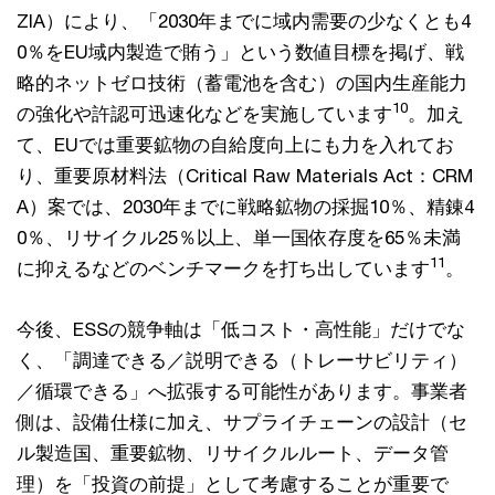
ZIA）により、「2030年までに域内需要の少なくとも4
0％をEU域内製造で賄う」という数値目標を掲げ、戦
略的ネットゼロ技術（蓄電池を含む）の国内生産能力
10
の強化や許認可迅速化などを実施しています
。加え
て、EUでは重要鉱物の自給度向上にも力を入れてお
り、重要原材料法（Critical Raw Materials Act：CRM
A）案では、2030年までに戦略鉱物の採掘10％、精錬4
0％、リサイクル25％以上、単一国依存度を65％未満
11
に抑えるなどのベンチマークを打ち出しています
。
今後、ESSの競争軸は「低コスト・高性能」だけでな
く、「調達できる／説明できる（トレーサビリティ）
／循環できる」へ拡張する可能性があります。事業者
側は、設備仕様に加え、サプライチェーンの設計（セ
ル製造国、重要鉱物、リサイクルルート、データ管
理）を「投資の前提」として考慮することが重要で