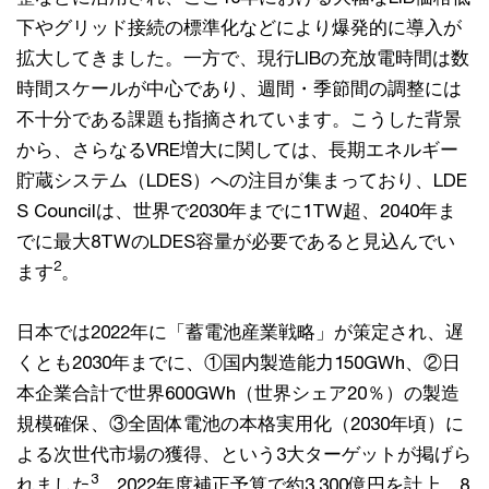
下やグリッド接続の標準化などにより爆発的に導入が
拡大してきました。一方で、現行LIBの充放電時間は数
時間スケールが中心であり、週間・季節間の調整には
不十分である課題も指摘されています。こうした背景
から、さらなるVRE増大に関しては、長期エネルギー
貯蔵システム（LDES）への注目が集まっており、LDE
S Councilは、世界で2030年までに1TW超、2040年ま
でに最大8TWのLDES容量が必要であると見込んでい
2
ます
。
日本では2022年に「蓄電池産業戦略」が策定され、遅
くとも2030年までに、①国内製造能力150GWh、②日
本企業合計で世界600GWh（世界シェア20％）の製造
規模確保、③全固体電池の本格実用化（2030年頃）に
よる次世代市場の獲得、という3大ターゲットが掲げら
3
れました
。2022年度補正予算で約3,300億円を計上、8