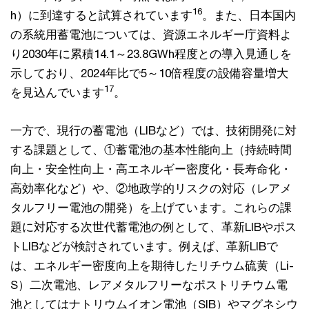
16
h）に到達すると試算されています
。また、日本国内
の系統用蓄電池については、資源エネルギー庁資料よ
り2030年に累積14.1～23.8GWh程度との導入見通しを
示しており、2024年比で5～10倍程度の設備容量増大
17
を見込んでいます
。
一方で、現行の蓄電池（LIBなど）では、技術開発に対
する課題として、①蓄電池の基本性能向上（持続時間
向上・安全性向上・高エネルギー密度化・長寿命化・
高効率化など）や、②地政学的リスクの対応（レアメ
タルフリー電池の開発）を上げています。これらの課
題に対応する次世代蓄電池の例として、革新LIBやポス
トLIBなどが検討されています。例えば、革新LIBで
は、エネルギー密度向上を期待したリチウム硫黄（Li-
S）二次電池、レアメタルフリーなポストリチウム電
池としてはナトリウムイオン電池（SIB）やマグネシウ