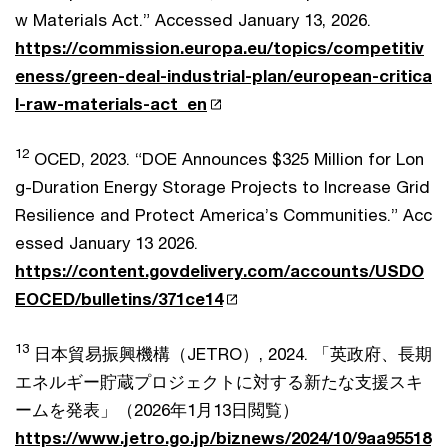
w Materials Act.” Accessed January 13, 2026.
https://commission.europa.eu/topics/competitiv
eness/green-deal-industrial-plan/european-critica
l-raw-materials-act_en
12
OCED, 2023. “DOE Announces $325 Million for Lon
g-Duration Energy Storage Projects to Increase Grid
Resilience and Protect America’s Communities.” Acc
essed January 13 2026.
https://content.govdelivery.com/accounts/USDO
EOCED/bulletins/371ce14
13
日本貿易振興機構（JETRO）, 2024. 「英政府、長期
エネルギー貯蔵プロジェクトに対する新たな支援スキ
ームを発表」（2026年1月13日閲覧）
https://www.jetro.go.jp/biznews/2024/10/9aa95518