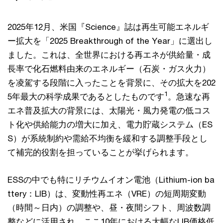
2025年12月、米国『Science』誌は再生可能エネルギ
ー拡大を「2025 Breakthrough of the Year」に選出し
ました。これは、全世界における再エネが供給量・成
長率で化石燃料由来のエネルギー（石炭・ガス火力）
を凌駕する段階に入ったことを背景に、その拡大を202
1
5年最大の科学成果であるとしたものです
。急速な再
エネ普及拡大の背景には、太陽光・風力発電の低コス
ト化や供給能力の増大に加え、電力貯蔵システム（ES
S）が系統制約や需給不均衡を緩和する調整手段とし
て補完的役割を担っていることが挙げられます。
ESSの中でも特にリチウムイオン電池（Lithium-ion ba
ttery：LIB）は、変動性再エネ（VRE）の短周期変動
（時間～日内）の調整や、昼・夜間シフト、周波数調
整などに活用され、ここ10年における大幅なLIB価格低