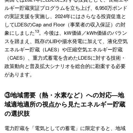
ルギー貯蔵実証プログラムを立ち上げ、6,950万ポンド
の実証支援を実施し、2024年にはさらなる投資促進と
してLDESのCap and Floor（事業者の収入保証）の対
13
象にしました
。今後は、kW価値／kWh価値のバラン
スを踏まえ、既存のLIBや揚水発電に加えて、液化空気
エネルギー貯蔵（LAES）や圧縮空気エネルギー貯蔵
（CAES）、重力式蓄電を含めたLDESに対する技術・
政策動向と普及拡大シナリオを総合的に勘案する必要
があります。
③地域需要（熱・水素など）への対応―地
域適地適所の視点から見たエネルギー貯蔵
の選択肢
電力貯蔵を「電気としての蓄電」に限定すると、地域