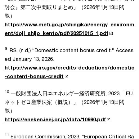
討会』第二次中間取りまとめ」（2026年1月13日閲
覧）
https://www.meti.go.jp/shingikai/energy_environm
ent/doji_shijo_kento/pdf/20251015_1.pdf
9
IRS, (n.d,) “Domestic content bonus credit.” Access
ed January 13, 2026.
https://www.irs.gov/credits-deductions/domestic
-content-bonus-credit
10
一般財団法人日本エネルギー経済研究所, 2023.「EU
ネットゼロ産業法案（概説）」（2026年1月13日閲
覧）
https://eneken.ieej.or.jp/data/10990.pdf
11
European Commission, 2023. “European Critical Ra