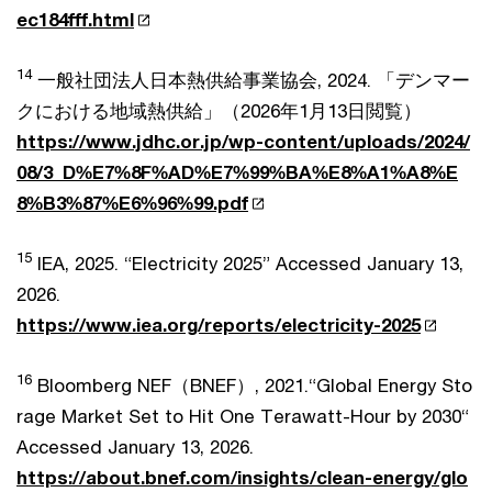
ec184fff.html
14
一般社団法人日本熱供給事業協会, 2024. 「デンマー
クにおける地域熱供給」（2026年1月13日閲覧）
https://www.jdhc.or.jp/wp-content/uploads/2024/
08/3_D%E7%8F%AD%E7%99%BA%E8%A1%A8%E
8%B3%87%E6%96%99.pdf
15
IEA, 2025. “Electricity 2025” Accessed January 13,
2026.
https://www.iea.org/reports/electricity-2025
16
Bloomberg NEF（BNEF）, 2021.“Global Energy Sto
rage Market Set to Hit One Terawatt-Hour by 2030“
Accessed January 13, 2026.
https://about.bnef.com/insights/clean-energy/glo