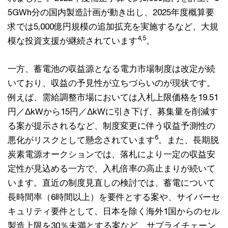
5GWh分の国内製造計画が動き出し、2025年度概算要
求では5,000億円規模の追加拡充を実施するなど、大規
4,5
模な投資支援が継続されています
。
一方、蓄電池の収益源となる電力市場制度は改定が続
いており、収益の予見性が立ちづらいのが現状です。
例えば、需給調整市場においては入札上限価格を19.51
円／ΔkWから15円／ΔkWに引き下げ、募集量を削減す
る案が提示されるなど、制度変更に伴う収益予測性の
6
悪化がリスクとして懸念されています
。また、長期脱
炭素電源オークションでは、落札により一定の収益安
定性が見込める一方で、入札倍率の高止まりが続いて
います。直近の制度見直しの検討では、蓄電について
長時間率（6時間以上）を要件とする案や、サイバーセ
キュリティ要件として、日本を除く海外1国からのセル
製造上限を30％未満とする案など、サプライチェーン