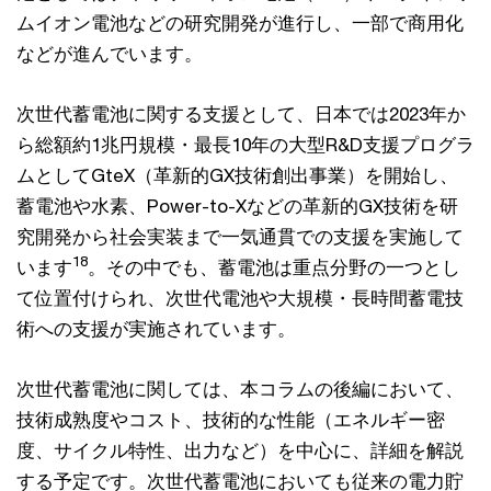
ムイオン電池などの研究開発が進行し、一部で商用化
などが進んでいます。
次世代蓄電池に関する支援として、日本では2023年か
ら総額約1兆円規模・最長10年の大型R&D支援プログラ
ムとしてGteX（革新的GX技術創出事業）を開始し、
蓄電池や水素、Power-to-Xなどの革新的GX技術を研
究開発から社会実装まで一気通貫での支援を実施して
18
います
。その中でも、蓄電池は重点分野の一つとし
て位置付けられ、次世代電池や大規模・長時間蓄電技
術への支援が実施されています。
次世代蓄電池に関しては、本コラムの後編において、
技術成熟度やコスト、技術的な性能（エネルギー密
度、サイクル特性、出力など）を中心に、詳細を解説
する予定です。次世代蓄電池においても従来の電力貯