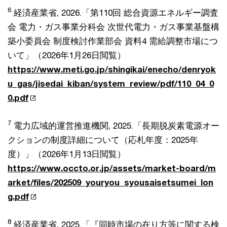
6
経済産業省, 2026.「第110回 総合資源エネルギー調査
会 電力・ガス事業分科会 次世代電力・ガス事業基盤構
築小委員会 制度検討作業部会 資料4 需給調整市場につ
いて」（2026年1月26日閲覧）
https://www.meti.go.jp/shingikai/enecho/denryok
u_gas/jisedai_kiban/system_review/pdf/110_04_0
0.pdf
7
電力広域的運営推進機関, 2025.「長期脱炭素電源オー
クションの制度詳細について（応札年度：2025年
度）」（2026年1月13日閲覧）
https://www.occto.or.jp/assets/market-board/m
arket/files/202509_youryou_syousaisetsumei_lon
g.pdf
8
経済産業省, 2025.「『同時市場の在り方等に関する検