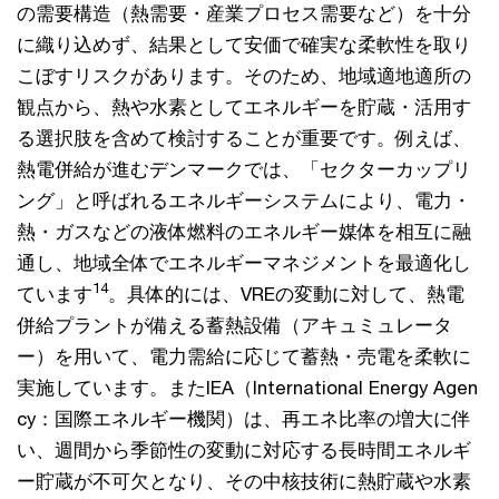
の需要構造（熱需要・産業プロセス需要など）を十分
に織り込めず、結果として安価で確実な柔軟性を取り
こぼすリスクがあります。そのため、地域適地適所の
観点から、熱や水素としてエネルギーを貯蔵・活用す
る選択肢を含めて検討することが重要です。例えば、
熱電併給が進むデンマークでは、「セクターカップリ
ング」と呼ばれるエネルギーシステムにより、電力・
熱・ガスなどの液体燃料のエネルギー媒体を相互に融
通し、地域全体でエネルギーマネジメントを最適化し
14
ています
。具体的には、VREの変動に対して、熱電
併給プラントが備える蓄熱設備（アキュミュレータ
ー）を用いて、電力需給に応じて蓄熱・売電を柔軟に
実施しています。またIEA（International Energy Agen
cy：国際エネルギー機関）は、再エネ比率の増大に伴
い、週間から季節性の変動に対応する長時間エネルギ
ー貯蔵が不可欠となり、その中核技術に熱貯蔵や水素