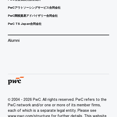
PwCアウトソーシングサービス合同会社
PwC関税貿易アドバイザリー合同会社
PwC TS Japan合同会社
Alumni
© 2004 - 2026 PwC. All rights reserved. PwC refers to the
PwC network and/or one or more of its member firms,
each of which is a separate legal entity. Please see
www.pwc.com/structure for further details. This website