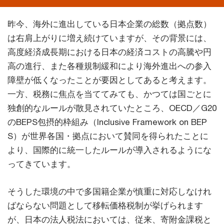
昨今、海外に進出している日本企業の総数（拠点数）
は右肩上がりに増え続けていますが、その背景には、
高度経済成長期における日本の経済コストの高騰や円
高の進行、また各種規制緩和により海外進出への参入
障壁が低くなったことが要因としてあると考えます。
一方、税務に焦点を当ててみても、かつては国ごとに
独創的なルールが散見されていたところ、OECD／G20
のBEPS包摂的枠組み（Inclusive Framework on BEP
S）が世界各国・拠点において賛同を得られたことに
より、国際的に統一したルールが導入されるようにな
ってきています。
そうした環境の中で多国籍企業が慎重に対応しなけれ
ばならない問題として移転価格税制が挙げられます
が、日本の法人税法においては、従来、寄附金課税と