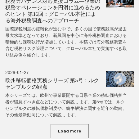
税務ガバナンス対応支援コラム―企業の
税務オペレーションを円滑に進めるため
のヒント 第16回：グローバル本社によ
る海外税務調査へのアプローチ
国際課税制度の複雑化が進む中で、多くの国で債務残高が過去
最大水準となっており、新興国を中心に海外税務調査における
積極的な課税執行が増加しています。本稿では海外税務調査を
含む税務リスク管理について、グローバル本社で実施すべき取
り組み例を紹介します。
2026-01-27
欧州移転価格実務シリーズ 第5号：ルク
センブルクの観点
本シリーズでは、欧州で事業展開する日系企業の移転価格担当
者が留意すべき点などについて解説します。第5号では、ルク
センブルクの移転価格制度や、紛争解決に関する近年の動向、
その他最新動向について解説します。
Load more