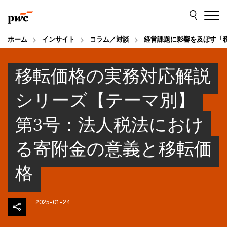
Skip
Skip
to
to
content
footer
ホーム
インサイト
コラム／対談
経営課題に影響を及ぼす「
移転価格の実務対応解説
シリーズ【テーマ別】
第3号：法人税法におけ
る寄附金の意義と移転価
格
2025-01-24