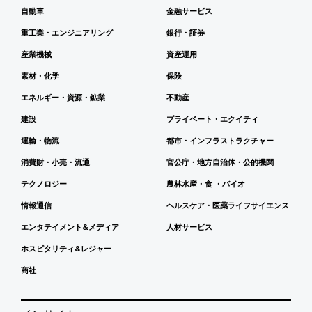
自動車
金融サービス
重工業・エンジニアリング
銀行・証券
産業機械
資産運用
素材・化学
保険
エネルギー・資源・鉱業
不動産
建設
プライベート・エクイティ
運輸・物流
都市・インフラストラクチャー
消費財・小売・流通
官公庁・地方自治体・公的機関
テクノロジー
農林水産・食 ・バイオ
情報通信
ヘルスケア・医薬ライフサイエンス
エンタテイメント&メディア
人材サービス
ホスピタリティ&レジャー
商社