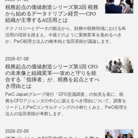
税務起点の価値創造シリーズ第2回 税務
から始めるデータドリブン経営──CFO
組織が主導するAI活用とは
テクノロジーとデータの観点から、財務や税務領域におけるAI
活用の現状を踏まえ、今後どのように業務変革を進めるべき
か、PwC税理士法人の橋本純と塩田英樹が議論します。
2026-07-08
税務起点の価値創造シリーズ第1回 CFO
の未来像と組織変革──攻めと守りを統
合する「指揮者」が、税務を起点とすべ
き理由とは
PwC Japanグループ発行「CFO意識調査」の知見を基に、税
務をCFOアジェンダの中心に据えるべき理由について、調査を
リードしたPwCコンサルティングの小林たくみと、PwC税理士
法人の塩田英樹が考察します。
2026-03-09