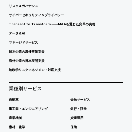
リスク＆ガバナンス
サイバーセキュリティ＆プライバシー
Transact to Transform ――M&Aを通じた変革の実現
データ＆AI
マネージドサービス
日本企業の海外事業支援
海外企業の日本展開支援
地政学リスクマネジメント対応支援
業種別サービス
自動車
金融サービス
重工業・エンジニアリング
銀行・証券
産業機械
資産運用
素材・化学
保険