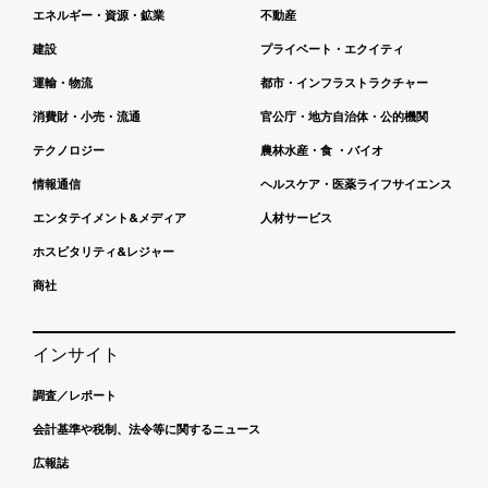
エネルギー・資源・鉱業
不動産
建設
プライベート・エクイティ
運輸・物流
都市・インフラストラクチャー
消費財・小売・流通
官公庁・地方自治体・公的機関
テクノロジー
農林水産・食 ・バイオ
情報通信
ヘルスケア・医薬ライフサイエンス
エンタテイメント&メディア
人材サービス
ホスピタリティ&レジャー
商社
インサイト
調査／レポート
会計基準や税制、法令等に関するニュース
広報誌