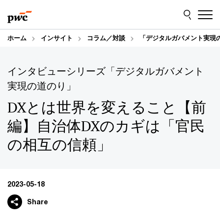
Skip
Skip
to
to
content
footer
ホーム
インサイト
コラム／対談
「デジタルガバメント実現
インタビューシリーズ「デジタルガバメント
実現の道のり」
DXとは世界を変えること【前
編】自治体DXのカギは「官民
の相互の信頼」
2023-05-18
Share