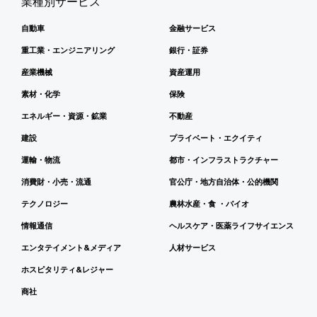
業種別サービス
自動車
金融サービス
重工業・エンジニアリング
銀行・証券
産業機械
資産運用
素材・化学
保険
エネルギー・資源・鉱業
不動産
建設
プライベート・エクイティ
運輸・物流
都市・インフラストラクチャー
消費財・小売・流通
官公庁・地方自治体・公的機関
テクノロジー
農林水産・食 ・バイオ
情報通信
ヘルスケア・医薬ライフサイエンス
エンタテイメント&メディア
人材サービス
ホスピタリティ&レジャー
商社