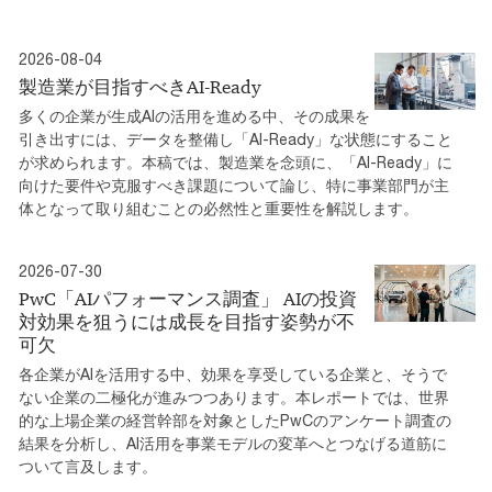
2026-08-04
製造業が目指すべきAI-Ready
多くの企業が生成AIの活用を進める中、その成果を
引き出すには、データを整備し「AI-Ready」な状態にすること
が求められます。本稿では、製造業を念頭に、「AI-Ready」に
向けた要件や克服すべき課題について論じ、特に事業部門が主
体となって取り組むことの必然性と重要性を解説します。
2026-07-30
PwC「AIパフォーマンス調査」 AIの投資
対効果を狙うには成長を目指す姿勢が不
可欠
各企業がAIを活用する中、効果を享受している企業と、そうで
ない企業の二極化が進みつつあります。本レポートでは、世界
的な上場企業の経営幹部を対象としたPwCのアンケート調査の
結果を分析し、AI活用を事業モデルの変革へとつなげる道筋に
ついて言及します。