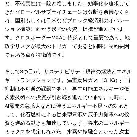
ど、不確実性は一段と増しました。効率化を追求して
きたグローバルサプライチェーンは分断を余儀なくさ
れ、国別もしくは日米などブロック経済別のオペレー
ション構築に向かう形での投資・提携が進んでいま
す。クロスボーダーM&Aは依然として重要であり、地
政学リスクが最大のトリガーであると同時に制約要因
でもある点が特徴的です。
そして3つ目が、サステナビリティ規律の継続とエネル
ギートランジションです。温室効果ガス（GHG）排出
抑制は不可避の課題であり、再生可能エネルギーや低
炭素技術への投資が引き続き進んでいます。同時に、
AI需要の急拡大などに伴うエネルギー不足への対応と
して、化石燃料による従来型電源や原子力発電への投
資を進める動きも加速しています。将来のエネルギー
ミックスを想定しながら、水素や核融合といった次世