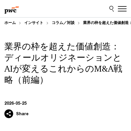
Skip
Skip
to
to
content
footer
ホーム
インサイト
コラム／対談
業界の枠を超えた価値創造：
業界の枠を超えた価値創造：
ディールオリジネーションと
AIが変えるこれからのM&A戦
略（前編）
2026-05-25
Share