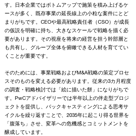
す。日本企業ではボトムアップで施策を積み上げるケ
ースが多く、既存事業の延長線上の小粒な案件にとど
まりがちです。CEOや最高戦略責任者（CSO）が成長
の仮説を明確に持ち、大きなスケールで戦略を描く必
要があります。その視座を将来の経営を担う幹部層と
も共有し、グループ全体を俯瞰できる人材を育ててい
くことが重要です。
そのためには、事業戦略およびM&A戦略の策定プロセ
スそのものを変える必要があります。従来の3カ月程度
の調査・戦略検討では「絵に描いた餅」になりがちで
す。PwCアドバイザリーでは半年以上の伴走型プロジ
ェクトを提供し、バックキャスティングによる思考サ
イクルを繰り返すことで、2035年に起こり得る世界を
「腹落ち」させ、変革への危機感とコミットメントを
醸成しています。