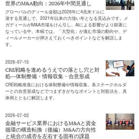
世界のM&A動向：2026年中間見通し
グローバルのディール金額は2026年に4兆米ドルに
達する見通しで、2021年以来の力強い年となる見込みです。メ
ガディールがM&A市場をけん引し、AIによる影響がより顕著に
なっている中、本稿では、「大型化」が進む市場の動向や、デ
ィールメーカーが押さえておくべきポイントなどを解説しま
す。
2026-07-15
CRE戦略を進めるうえでの落とし穴と対
処―体制整備・情報収集・合意形成
CRE戦略推進における体制整備や情報収集、各ステークホルダ
ーとの合意形成などでつまずきがちなポイントと対処法を、具
体例とともに解説します。
2026-07-02
金融サービス業界におけるM&Aと資金
循環の構造転換（後編）M&Aの方向性
と統合の成否を左右する固有の課題