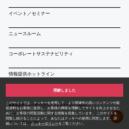
イベント／セミナー
ニュースルーム
コーポレートサステナビリティ
情報提供ホットライン
理解しました
サービス
このサイトでは、クッキーを使用して、より関連性の高いコンテンツや販
監査およびブローダーアシュアランスサービス（BAS）
促資料をお客様に提供し、お客様の興味を理解してサイトを向上させるた
めに、お客様の閲覧活動に関する情報を収集しています。 このサイトを
コンサルティング
閲覧し続けることによって、あなたはクッキーの使用に同意します。 詳
ディールアドバイザリー
細については、
クッキーポリシー
をご覧ください。