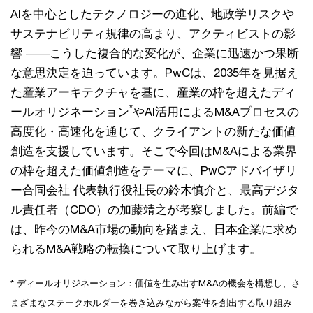
AIを中心としたテクノロジーの進化、地政学リスクや
サステナビリティ規律の高まり、アクティビストの影
響 ――こうした複合的な変化が、企業に迅速かつ果断
な意思決定を迫っています。PwCは、2035年を見据え
た産業アーキテクチャを基に、産業の枠を超えたディ
*
ールオリジネーション
やAI活用によるM&Aプロセスの
高度化・高速化を通じて、クライアントの新たな価値
創造を支援しています。そこで今回はM&Aによる業界
の枠を超えた価値創造をテーマに、PwCアドバイザリ
ー合同会社 代表執行役社長の鈴木慎介と、最高デジタ
ル責任者（CDO）の加藤靖之が考察しました。前編で
は、昨今のM&A市場の動向を踏まえ、日本企業に求め
られるM&A戦略の転換について取り上げます。
* ディールオリジネーション：価値を生み出すM&Aの機会を構想し、さ
まざまなステークホルダーを巻き込みながら案件を創出する取り組み