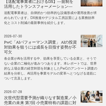
【送配電事業者におけるDX】―規制を
活⽤したトランスフォーメーション―
送配電事業者は、⾃律的かつ効率的な設備形成や運⽤改善が求
められています。DX推進やデジタル工房設置による業務効率
化とコスト削減の最新事例を紹介します。
2026-07-30
PwC「AIパフォーマンス調査」 AIの投資
対効果を狙うには成長を目指す姿勢が不
可欠
各企業がAIを活用する中、効果を享受している企業と、そうで
ない企業の二極化が進みつつあります。本レポートでは、世界
的な上場企業の経営幹部を対象としたPwCのアンケート調査の
結果を分析し、AI活用を事業モデルの変革へとつなげる道筋に
ついて言及します。
2026-07-28
次世代型需要予測が織りなす製造業／小
売業の未来 第7回 小売業特有の課題に対