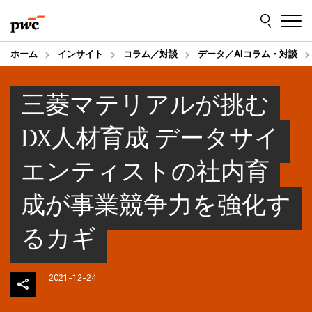
Skip
Skip
to
to
content
footer
ホーム
インサイト
コラム／対談
データ／AIコラム・対談
三菱マテリアルが挑む
DX人材育成 データサイ
エンティストの社内育
成が事業競争力を強化す
るカギ
2021-12-24