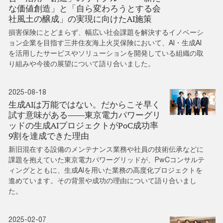
な価値創造」と「自ら変わろうとする会
社風土の醸成」の実現に向けたAI施策
損害保険にとどまらず、幅広い社会課題を解決するイノベーシ
ョン企業を目指す三井住友海上火災保険において、AI・生成AI
を活用したサービスやソリューションを開発している組織の取
り組みや今後の展望について語り合いました。
2025-08-18
生成AIは万能ではない。だからこそ早く
試す意味がある――東京電力パワーグリ
ッドの生成AIプロジェクトがPoC成功率
9割を達成できた理由
新旧混在する設備のメンテナンス業務や社員の技術伝承などに
課題を抱えていた東京電力パワーグリッドが、PwCコンサルテ
ィングとともに、生成AIを用いた業務の高度化プロジェクトを
進めています。その背景や成功の理由について語り合いまし
た。
2025-02-07