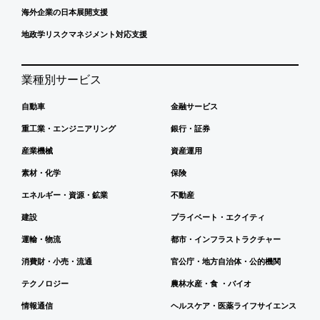
海外企業の日本展開支援
地政学リスクマネジメント対応支援
業種別サービス
自動車
金融サービス
重工業・エンジニアリング
銀行・証券
産業機械
資産運用
素材・化学
保険
エネルギー・資源・鉱業
不動産
建設
プライベート・エクイティ
運輸・物流
都市・インフラストラクチャー
消費財・小売・流通
官公庁・地方自治体・公的機関
テクノロジー
農林水産・食 ・バイオ
情報通信
ヘルスケア・医薬ライフサイエンス