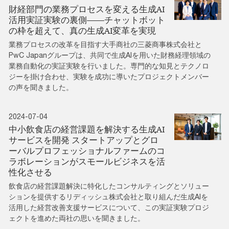
財経部門の業務プロセスを変える生成AI
活用実証実験の裏側――チャットボット
の枠を超えて、真の生成AI変革を実現
業務プロセスの改革を目指す大手商社の三菱商事株式会社と
PwC Japanグループは、共同で生成AIを用いた財務経理領域の
業務自動化の実証実験を行いました。専門的な知見とテクノロ
ジーを掛け合わせ、実験を成功に導いたプロジェクトメンバー
の声を聞きました。
2024-07-04
中小飲食店の経営課題を解決する生成AI
サービスを開発 スタートアップとグロ
ーバルプロフェッショナルファームのコ
ラボレーションがスモールビジネスを活
性化させる
飲食店の経営課題解決に特化したコンサルティングとソリュー
ションを提供するリディッシュ株式会社と取り組んだ生成AIを
活用した経営改善支援サービスについて、この実証実験プロジ
ェクトを進めた両社の思いを聞きました。