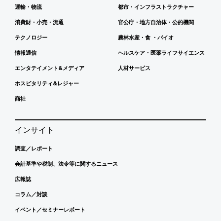
運輸・物流
都市・インフラストラクチャー
消費財・小売・流通
官公庁・地方自治体・公的機関
テクノロジー
農林水産・食 ・バイオ
情報通信
ヘルスケア・医薬ライフサイエンス
エンタテイメント&メディア
人材サービス
ホスピタリティ&レジャー
商社
インサイト
調査／レポート
会計基準や税制、法令等に関するニュース
広報誌
コラム／対談
イベント／セミナーレポート