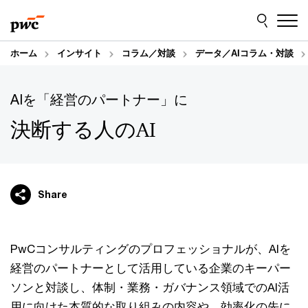
Skip
Skip
to
to
content
footer
ホーム
インサイト
コラム／対談
データ／AIコラム・対談
AIを「経営のパートナー」に
決断する人のAI
Share
PwCコンサルティングのプロフェッショナルが、AIを
経営のパートナーとして活用している企業のキーパー
ソンと対談し、体制・業務・ガバナンス領域でのAI活
用に向けた本質的な取り組みの内容や、効率化の先に