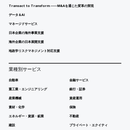
Transact to Transform ――M&Aを通じた変革の実現
データ＆AI
マネージドサービス
日本企業の海外事業支援
海外企業の日本展開支援
地政学リスクマネジメント対応支援
業種別サービス
自動車
金融サービス
重工業・エンジニアリング
銀行・証券
産業機械
資産運用
素材・化学
保険
エネルギー・資源・鉱業
不動産
建設
プライベート・エクイティ