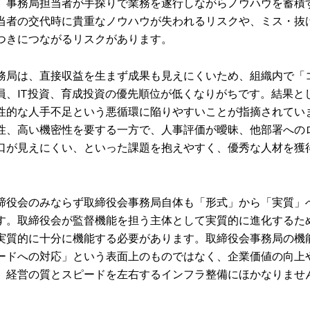
。事務局担当者が手探りで業務を遂行しながらノウハウを蓄積
当者の交代時に貴重なノウハウが失われるリスクや、ミス・抜
つきにつながるリスクがあります。
務局は、直接収益を生まず成果も見えにくいため、組織内で「
員、IT投資、育成投資の優先順位が低くなりがちです。結果と
性的な人手不足という悪循環に陥りやすいことが指摘されてい
性、高い機密性を要する一方で、人事評価が曖昧、他部署への
口が見えにくい、といった課題を抱えやすく、優秀な人材を獲
締役会のみならず取締役会事務局自体も「形式」から「実質」
す。取締役会が監督機能を担う主体として実質的に進化するた
実質的に十分に機能する必要があります。取締役会事務局の機
ードへの対応」という表面上のものではなく、企業価値の向上
、経営の質とスピードを左右するインフラ整備にほかなりませ