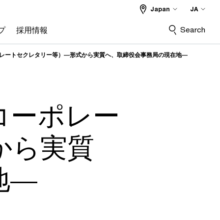
Japan
JA
Search
プ
採用情報
ポレートセクレタリー等）―形式から実質へ、取締役会事務局の現在地―
コーポレー
から実質
地―