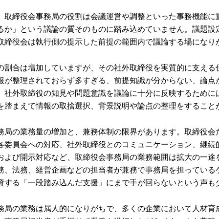
、取締役会事務局の役割は会議運営や調整といった事務機能に
るか」という議論の質そのものに踏み込めていません。議題設
取締役会は執行側の提示した前提の範囲内で議論する場になり
の割合は増加していますが、その社外取締役を実質的に支える
報が整理されておらず多すぎる、前提知識が分からない、論点
。社外取締役の知見や問題意識を議論に十分に反映するために
を踏まえて情報の取捨選択、背景説明や論点の整理をすること
務局の業務量の増加と、兼務体制の限界があります。取締役会
各委員会への対応、社外取締役とのコミュニケーション、継続
および開示対応など、取締役会事務局の業務範囲は拡大の一途
務、法務、経営企画などの担当者が兼務で事務局を担っている
資する「一段踏み込んだ支援」にまで手が回らないという声も
務局の業務は属人的になりがちで、多くの企業において人材育