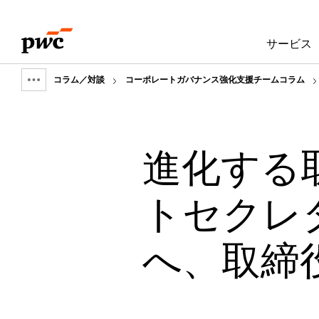
Skip
Skip
to
to
サービス
content
footer
コラム／対談
コーポレートガバナンス強化支援チームコラム
Show
full
breadcrumb
進化する
トセクレ
へ、取締