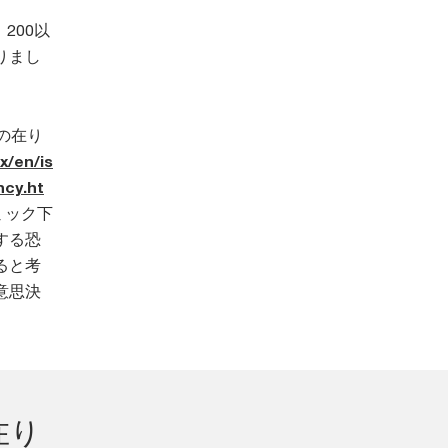
200以
りまし
の在り
x/en/is
ncy.ht
ミック下
する恐
ると考
意思決
在り