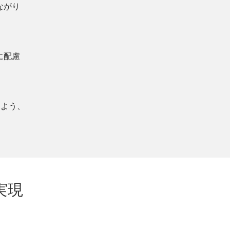
ながり
に配慮
るよう、
実現