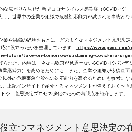
界的な広がりを見せた新型コロナウイルス感染症（COVID-19）。
大し、世界中の企業や組織で危機対応能力が試される事態とな
の企業や組織の経験をもとに、どのようなマネジメント意思決定
への対応に役立ったかを整理しています（
https://www.pwc.com/g
the-future/take-on-tomorrow/sustaining-covid-era-urge
られた、内容は、今なお収束が見通せないCOVID-19パンデ
事業継続力）を高めるためにも、また、企業や組織が今後直面
ク以外の危機事象全般への対応能力を高めるためにも参考にな
は、上記インサイトで紹介するマネジメントが備えておくべき
ントや、意思決定プロセス強化のための着眼点を紹介します。
に役立つマネジメント意思決定の