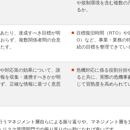
や規制環境を含む複数の
るか。
あたり、達成すべき目標が明
目標復旧時間（RTO）や
ておらず、複数関係者間の合意
O）など、事業・業務の
きたす。
続の目標を整理できてい
や対応策の効果について、誰
危機対応に係る役割分担
情報を収集・連携すべきかが明
ると共に、実際の危機事
らず、正確な情報に基づく意思
じて習熟度を高められて
。
行うマネジメント層自らによる振り返りや、マネジメント層を
・リスク管理部門での振り返りの一助になれば幸いです。