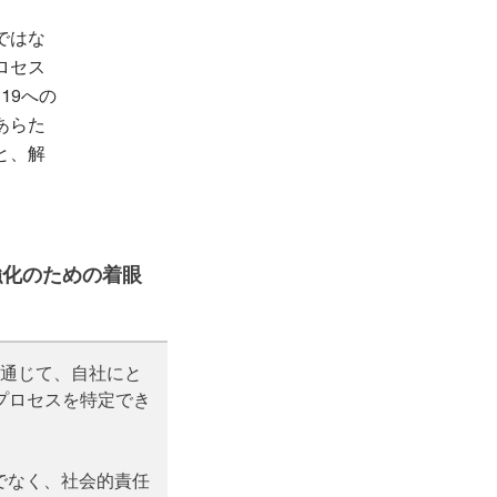
ではな
ロセス
19への
あらた
と、解
強化のための着眼
を通じて、自社にと
プロセスを特定でき
でなく、社会的責任