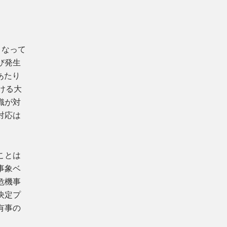
となって
び発生
あたり
ける大
織が対
対応は
ことは
事象ベ
危機事
決定プ
有事の