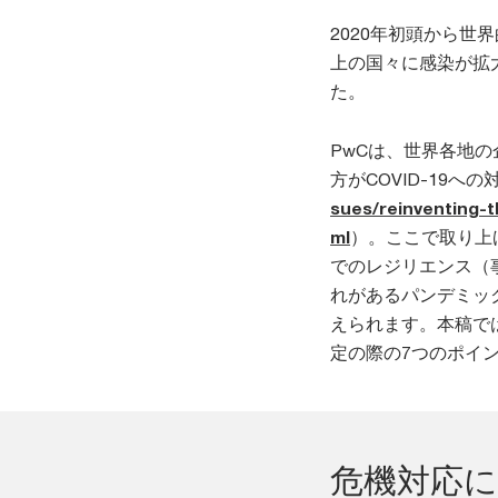
2020年初頭から世
上の国々に感染が拡
た。
PwCは、世界各地
方がCOVID-19
sues/reinventing-
ml
）。ここで取り上げ
でのレジリエンス（
れがあるパンデミッ
えられます。本稿で
定の際の7つのポイ
危機対応