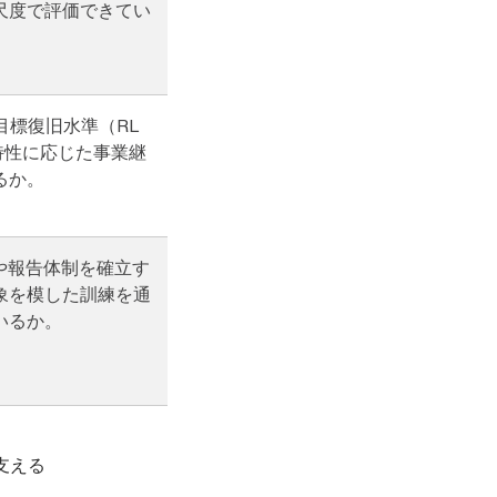
尺度で評価できてい
目標復旧水準（RL
特性に応じた事業継
るか。
や報告体制を確立す
象を模した訓練を通
いるか。
支える