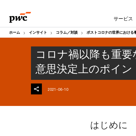
Skip
Skip
to
to
サービス
content
footer
ホーム
インサイト
コラム／対談
ポストコロナの世界における
コロナ禍以降も重要
意思決定上のポイン
2021-06-10
はじめに