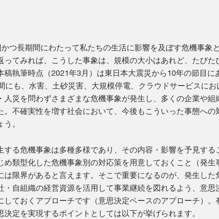
広範囲かつ長期間にわたって私たちの生活に影響を及ぼす危機事象
返ってみれば、こうした事象は、規模の大小はあれど、たびた
稿執筆時点（2021年3月）は東日本大震災から10年の節目に
の間にも、水害、土砂災害、大規模停電、クラウドサービスにお
・人災を問わずさまざまな危機事象が発生し、多くの企業や組
た。不確実性を増す社会において、今後もこういった事態への
ょう。
生する危機事象は多種多様であり、その内容・影響を予見する
じめ類型化した危機事象別の対応策を用意しておくこと（発生
には限界があると言えます。そこで重要になるのが、発生した
社・自組織の経営資源を活用して事業継続を図れるよう、意思
にしておくアプローチです（意思決定ベースのアプローチ）。
思決定を実現するポイントとしては以下が挙げられます。