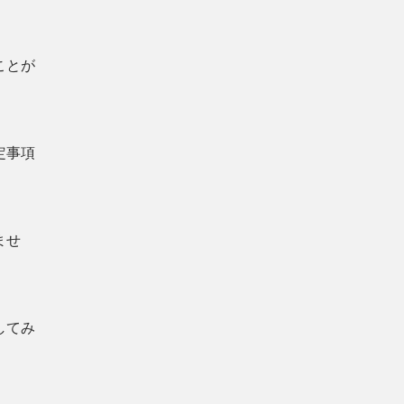
ことが
定事項
ませ
してみ