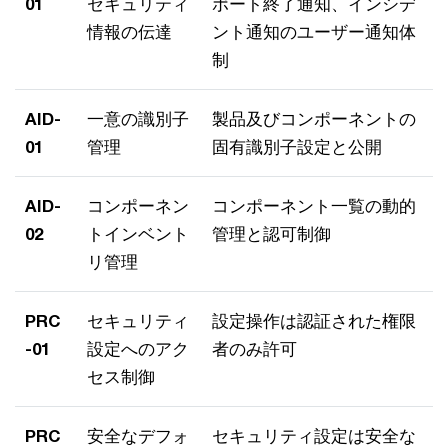
01
セキュリティ
ポート終了通知、インシデ
情報の伝達
ント通知のユーザー通知体
制
AID-
一意の識別子
製品及びコンポーネントの
01
管理
固有識別子設定と公開
AID-
コンポーネン
コンポーネント一覧の動的
02
トインベント
管理と認可制御
リ管理
PRC
セキュリティ
設定操作は認証された権限
-01
設定へのアク
者のみ許可
セス制御
PRC
安全なデフォ
セキュリティ設定は安全な