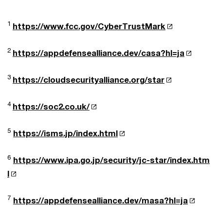
1
https://www.fcc.gov/CyberTrustMark
2
https://appdefensealliance.dev/casa?hl=ja
3
https://cloudsecurityalliance.org/star
4
https://soc2.co.uk/
5
https://isms.jp/index.html
6
https://www.ipa.go.jp/security/jc-star/index.htm
l
7
https://appdefensealliance.dev/masa?hl=ja