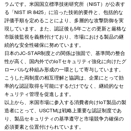
ラムです。米国国立標準技術研究所（NIST）が公表す
る「NIST IR 8425」に沿った技術的要件と、包括的な
評価手順を定めることにより、多層的な攻撃防御を実
現しています。また、認証後も5年ごとの更新と厳格な
市販後監視を義務付けており、市場における製品の継
続的な安全性確保に努めています。
日本のJC-STAR制度との関係は強固で、基準間の整合
性が高く、国内外でのIoTセキュリティ強化に向けたグ
ローバルな枠組み形成の一環として寄与しています。
こうした両制度の相互理解と協調は、企業にとって効
率的な認証取得を可能にするだけでなく、継続的なセ
キュリティ管理を促進します。
以上から、米国市場に参入する消費者向けIoT製品の製
造者にとって、USCTMは戦略上重要な認証制度であ
り、製品セキュリティの基準遵守と市場競争力確保の
必須要素と位置付けられています。