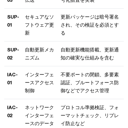
03
伝送
号化措置を実装
SUP-
セキュアなソ
更新パッケージは暗号署名
01
フトウェア更
され、その検証を必須とす
新
る
SUP-
自動更新メカ
自動更新機能搭載、更新通
02
ニズム
知の確実な仕組みを含む
IAC-
インターフェ
不要ポートの閉鎖、多要素
01
ースアクセス
認証、ブルートフォース防
制御
御などでアクセス管理
IAC-
ネットワーク
プロトコル準拠検証、フォ
02
インターフェ
ーマットチェック、リプレ
ースのデータ
イ防止など