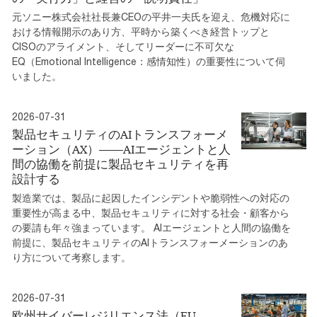
元ソニー株式会社社長兼CEOの平井一夫氏を迎え、危機対応に
おける情報開示のあり方、平時から築くべき経営トップと
CISOのアライメント、そしてリーダーに不可欠な
EQ（Emotional Intelligence：感情知性）の重要性について伺
いました。
2026-07-31
製品セキュリティのAIトランスフォーメ
ーション（AX）――AIエージェントと人
間の協働を前提に製品セキュリティを再
設計する
製造業では、製品に起因したインシデントや脆弱性への対応の
重要性が高まる中、製品セキュリティに対する社会・顧客から
の要請も年々強まっています。 AIエージェントと人間の協働を
前提に、製品セキュリティのAIトランスフォーメーションのあ
り方について考察します。
2026-07-31
欧州サイバーレジリエンス法（EU